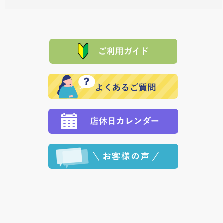
料一覧表
をご確認ください。
は、メールにてご連絡下さい。早急に 商品を交換させ
当サイトは「前払い」の決済となります。お支払方法
て頂きます。（諸事情により交換できない場合は、商
に「銀行振込」 「郵便振込（ぱるる）」をご指定され
「産地直送」の商品を複数購入された場合は、それぞ
品代金を返金いたします。）
た場合、お客様からの ご入金を確認した後で、商品を
れの生産メーカーからお客様の元へ直送いたしますの
その際は誠に申し訳ありませんが、当協会までご注文
発送いたします。
で、 それぞれ個別に送料が必要になります。
と異なった商品等を着払いにてお送り頂きますようお
※「クレジットカード」「PayPay」「楽天ペイ」を指
願いいたします。
定された場合は、準備出来次第の便にてお送りいたし
ます。 （到着日指定をされている場合は、ご指定の日
程に合わせてお届けいたします。）