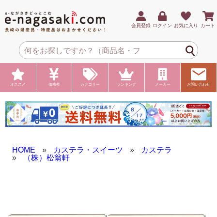
会員登録
ログイン
お気に入り
カート
オススメ
価格帯
カテゴリー
ランキング
メーカー
お問い合わせ
HOME
»
カステラ・スイーツ
»
カステラ
»
（株）松翁軒