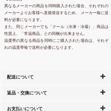
異なるメーカーの商品を同時購入された場合、それぞれの
メーカーよりお客様へ直接発送するため、 メーカー毎に送
料が必要になります。
また、同じメーカーでも「クール（冷凍・冷蔵）」商品は
性質上、「常温商品」との同梱が出来ません。
温度帯の異なる商品を同時にご購入された場合は、それぞ
れの温度帯毎で送料が必要になります。
配送について
ご入金確認後（「クレジットカード」「PayPay」「楽
返品・交換について
天ペイ」の方はご注文受付後）、 長崎県下全域に点在
している生産メーカーへ、商品の手配を行います。 当
万一、ご注文商品と異なった商品が届いた場合、商品
サイト内で購入された商品の送料は、こちらの
全国送
お支払いについて
または配送途中の 事故などで不都合が生じている場合