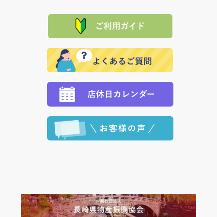
て頂きます。（諸事情により交換できない場合は、商
に「銀行振込」 「郵便振込（ぱるる）」をご指定され
「産地直送」の商品を複数購入された場合は、それぞ
品代金を返金いたします。）
た場合、お客様からの ご入金を確認した後で、商品を
れの生産メーカーからお客様の元へ直送いたしますの
その際は誠に申し訳ありませんが、当協会までご注文
発送いたします。
で、 それぞれ個別に送料が必要になります。
と異なった商品等を着払いにてお送り頂きますようお
※「クレジットカード」「PayPay」「楽天ペイ」を指
願いいたします。
定された場合は、準備出来次第の便にてお送りいたし
ます。 （到着日指定をされている場合は、ご指定の日
程に合わせてお届けいたします。）