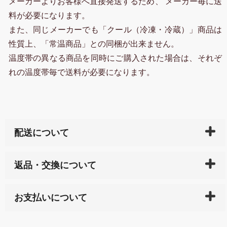
メーカーよりお客様へ直接発送するため、 メーカー毎に送
料が必要になります。
また、同じメーカーでも「クール（冷凍・冷蔵）」商品は
性質上、「常温商品」との同梱が出来ません。
温度帯の異なる商品を同時にご購入された場合は、それぞ
れの温度帯毎で送料が必要になります。
配送について
ご入金確認後（「クレジットカード」「PayPay」「楽
返品・交換について
天ペイ」の方はご注文受付後）、 長崎県下全域に点在
している生産メーカーへ、商品の手配を行います。 当
万一、ご注文商品と異なった商品が届いた場合、商品
サイト内で購入された商品の送料は、こちらの
全国送
お支払いについて
または配送途中の 事故などで不都合が生じている場合
料一覧表
をご確認ください。
は、メールにてご連絡下さい。早急に 商品を交換させ
当サイトは「前払い」の決済となります。お支払方法