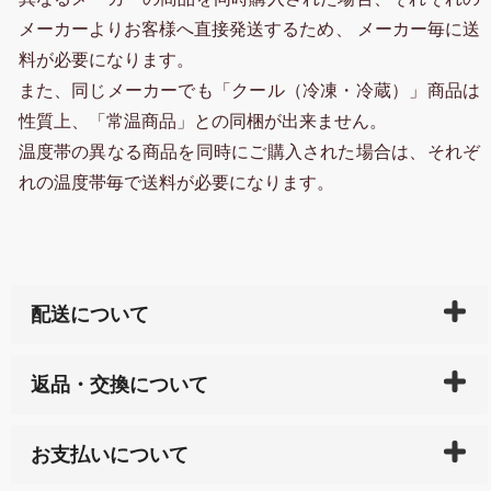
メーカーよりお客様へ直接発送するため、 メーカー毎に送
料が必要になります。
また、同じメーカーでも「クール（冷凍・冷蔵）」商品は
性質上、「常温商品」との同梱が出来ません。
温度帯の異なる商品を同時にご購入された場合は、それぞ
れの温度帯毎で送料が必要になります。
配送について
ご入金確認後（「クレジットカード」「PayPay」「楽
返品・交換について
天ペイ」の方はご注文受付後）、 長崎県下全域に点在
している生産メーカーへ、商品の手配を行います。 当
万一、ご注文商品と異なった商品が届いた場合、商品
サイト内で購入された商品の送料は、こちらの
全国送
お支払いについて
または配送途中の 事故などで不都合が生じている場合
料一覧表
をご確認ください。
は、メールにてご連絡下さい。早急に 商品を交換させ