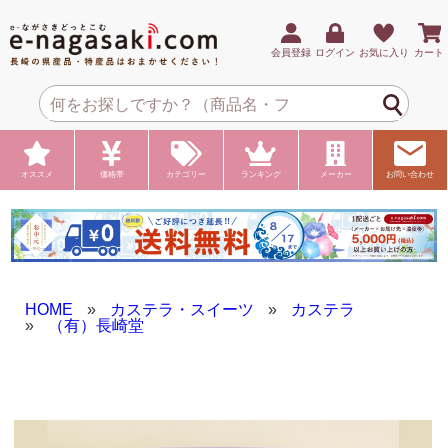
会員登録
ログイン
お気に入り
カート
オススメ
価格帯
カテゴリー
ランキング
メーカー
お問い合わせ
HOME
»
カステラ・スイーツ
»
カステラ
»
（有）長崎堂