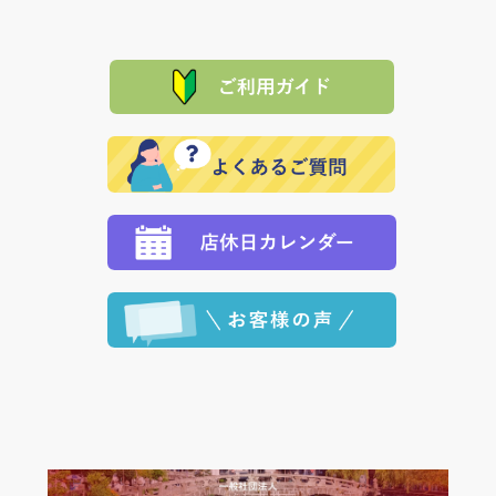
当サイトは「前払い」の決済となります。お支払方法
て頂きます。（諸事情により交換できない場合は、商
に「銀行振込」 「郵便振込（ぱるる）」をご指定され
「産地直送」の商品を複数購入された場合は、それぞ
品代金を返金いたします。）
た場合、お客様からの ご入金を確認した後で、商品を
れの生産メーカーからお客様の元へ直送いたしますの
その際は誠に申し訳ありませんが、当協会までご注文
発送いたします。
で、 それぞれ個別に送料が必要になります。
と異なった商品等を着払いにてお送り頂きますようお
※「クレジットカード」「PayPay」「楽天ペイ」を指
願いいたします。
定された場合は、準備出来次第の便にてお送りいたし
ます。 （到着日指定をされている場合は、ご指定の日
程に合わせてお届けいたします。）