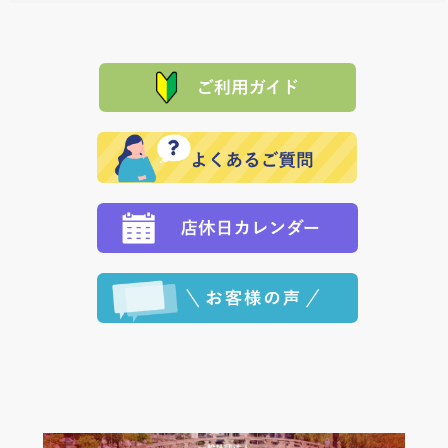
料一覧表
をご確認ください。
は、メールにてご連絡下さい。早急に 商品を交換させ
当サイトは「前払い」の決済となります。お支払方法
て頂きます。（諸事情により交換できない場合は、商
に「銀行振込」 「郵便振込（ぱるる）」をご指定され
「産地直送」の商品を複数購入された場合は、それぞ
品代金を返金いたします。）
た場合、お客様からの ご入金を確認した後で、商品を
れの生産メーカーからお客様の元へ直送いたしますの
その際は誠に申し訳ありませんが、当協会までご注文
発送いたします。
で、 それぞれ個別に送料が必要になります。
と異なった商品等を着払いにてお送り頂きますようお
※「クレジットカード」「PayPay」「楽天ペイ」を指
願いいたします。
定された場合は、準備出来次第の便にてお送りいたし
ます。 （到着日指定をされている場合は、ご指定の日
程に合わせてお届けいたします。）