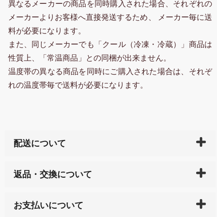
異なるメーカーの商品を同時購入された場合、それぞれの
メーカーよりお客様へ直接発送するため、 メーカー毎に送
料が必要になります。
また、同じメーカーでも「クール（冷凍・冷蔵）」商品は
性質上、「常温商品」との同梱が出来ません。
温度帯の異なる商品を同時にご購入された場合は、それぞ
れの温度帯毎で送料が必要になります。
配送について
ご入金確認後（「クレジットカード」「PayPay」「楽
返品・交換について
天ペイ」の方はご注文受付後）、 長崎県下全域に点在
している生産メーカーへ、商品の手配を行います。 当
万一、ご注文商品と異なった商品が届いた場合、商品
サイト内で購入された商品の送料は、こちらの
全国送
お支払いについて
または配送途中の 事故などで不都合が生じている場合