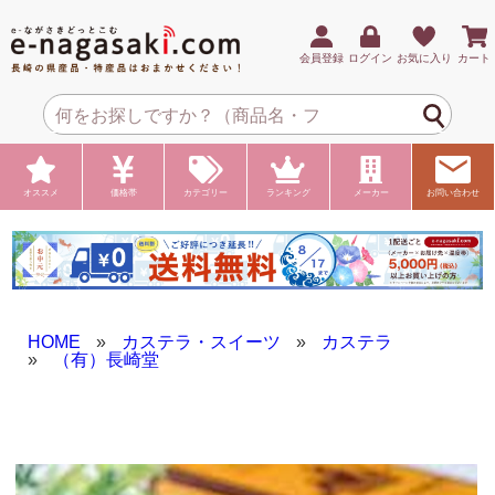
会員登録
ログイン
お気に入り
カート
オススメ
価格帯
カテゴリー
ランキング
メーカー
お問い合わせ
HOME
»
カステラ・スイーツ
»
カステラ
»
（有）長崎堂