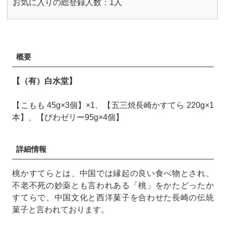
お気に入りの総登録人数：1人
概要
【（有）白水堂】
【こもも 45g×3個】×1、【五三焼長崎かすてら 220g×1
本】、【びわゼリー95g×4個】
詳細情報
桃かすてらとは、中国では縁起の良い食べ物とされ、
不老不死の妙薬とも言われある「桃」をかたどったか
すてらで、中国文化と西洋菓子を合わせた長崎の伝統
菓子と言われております。