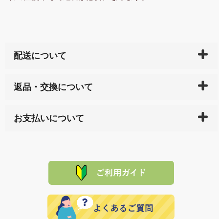
配送について
ご入金確認後（「クレジットカード」「PayPay」「楽
返品・交換について
天ペイ」の方はご注文受付後）、 長崎県下全域に点在
している生産メーカーへ、商品の手配を行います。 当
万一、ご注文商品と異なった商品が届いた場合、商品
サイト内で購入された商品の送料は、こちらの
全国送
お支払いについて
または配送途中の 事故などで不都合が生じている場合
料一覧表
をご確認ください。
は、メールにてご連絡下さい。早急に 商品を交換させ
当サイトは「前払い」の決済となります。お支払方法
て頂きます。（諸事情により交換できない場合は、商
に「銀行振込」 「郵便振込（ぱるる）」をご指定され
「産地直送」の商品を複数購入された場合は、それぞ
品代金を返金いたします。）
た場合、お客様からの ご入金を確認した後で、商品を
れの生産メーカーからお客様の元へ直送いたしますの
その際は誠に申し訳ありませんが、当協会までご注文
発送いたします。
で、 それぞれ個別に送料が必要になります。
と異なった商品等を着払いにてお送り頂きますようお
※「クレジットカード」「PayPay」「楽天ペイ」を指
願いいたします。
定された場合は、準備出来次第の便にてお送りいたし