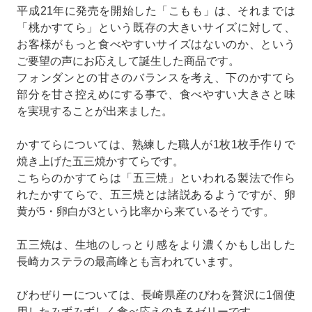
平成21年に発売を開始した「こもも」は、それまでは
「桃かすてら」という既存の大きいサイズに対して、
お客様がもっと食べやすいサイズはないのか、という
ご要望の声にお応えして誕生した商品です。
フォンダンとの甘さのバランスを考え、下のかすてら
部分を甘さ控えめにする事で、食べやすい大きさと味
を実現することが出来ました。
かすてらについては、熟練した職人が1枚1枚手作りで
焼き上げた五三焼かすてらです。
こちらのかすてらは「五三焼」といわれる製法で作ら
れたかすてらで、五三焼とは諸説あるようですが、卵
黄が5・卵白が3という比率から来ているそうです。
五三焼は、生地のしっとり感をより濃くかもし出した
長崎カステラの最高峰とも言われています。
びわぜりーについては、長崎県産のびわを贅沢に1個使
用したみずみずしく食べ応えのあるゼリーです。