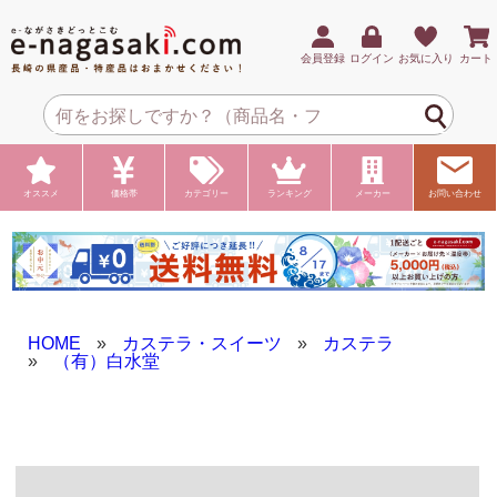
会員登録
ログイン
お気に入り
カート
オススメ
価格帯
カテゴリー
ランキング
メーカー
お問い合わせ
HOME
»
カステラ・スイーツ
»
カステラ
»
（有）白水堂