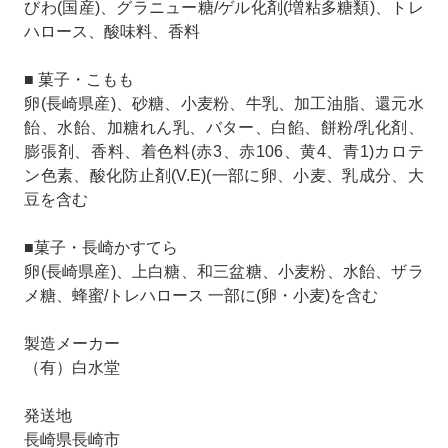
びわ(国産)、グラニュー糖/ゲル化剤(増粘多糖類)、トレ
ハロース、酸味料、香料
■ 菓子・こもも
卵(長崎県産)、砂糖、小麦粉、牛乳、加工油脂、還元水
飴、水飴、加糖れん乳、バター、白餡、餅粉/乳化剤、
膨張剤、香料、着色料(赤3、赤106、黄4、青1)カロテ
ン色素、酸化防止剤(V.E)(一部に卵、小麦、乳成分、大
豆を含む
■菓子・長崎かすてら
卵(長崎県産)、上白糖、和三盆糖、小麦粉、水飴、ザラ
メ糖、蜂蜜/トレハロース 一部に(卵・小麦)を含む
製造メーカー
（有）白水堂
発送地
長崎県長崎市