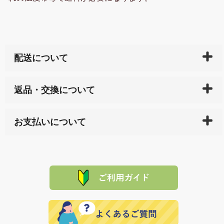
配送について
ご入金確認後（「クレジットカード」「PayPay」「楽
返品・交換について
天ペイ」の方はご注文受付後）、 長崎県下全域に点在
している生産メーカーへ、商品の手配を行います。 当
万一、ご注文商品と異なった商品が届いた場合、商品
サイト内で購入された商品の送料は、こちらの
全国送
お支払いについて
または配送途中の 事故などで不都合が生じている場合
料一覧表
をご確認ください。
は、メールにてご連絡下さい。早急に 商品を交換させ
当サイトは「前払い」の決済となります。お支払方法
て頂きます。（諸事情により交換できない場合は、商
に「銀行振込」 「郵便振込（ぱるる）」をご指定され
「産地直送」の商品を複数購入された場合は、それぞ
品代金を返金いたします。）
た場合、お客様からの ご入金を確認した後で、商品を
れの生産メーカーからお客様の元へ直送いたしますの
その際は誠に申し訳ありませんが、当協会までご注文
発送いたします。
で、 それぞれ個別に送料が必要になります。
と異なった商品等を着払いにてお送り頂きますようお
※「クレジットカード」「PayPay」「楽天ペイ」を指
願いいたします。
定された場合は、準備出来次第の便にてお送りいたし