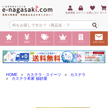
会員登録
ログイン
お気に入り
カート
オススメ
価格帯
カテゴリー
ランキング
メーカー
お問い合わせ
HOME
»
カステラ・スイーツ
»
カステラ
»
カステラ本家 福砂屋