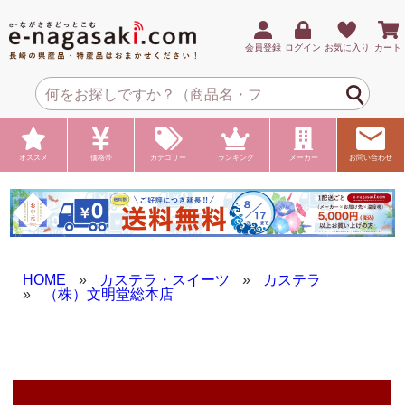
会員登録
ログイン
お気に入り
カート
オススメ
価格帯
カテゴリー
ランキング
メーカー
お問い合わせ
HOME
»
カステラ・スイーツ
»
カステラ
»
（株）文明堂総本店