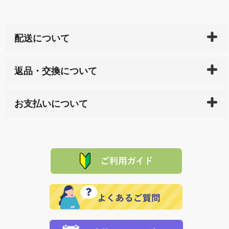
配送について
ご入金確認後（「クレジットカード」「PayPay」「楽
返品・交換について
天ペイ」の方はご注文受付後）、 長崎県下全域に点在
している生産メーカーへ、商品の手配を行います。 当
万一、ご注文商品と異なった商品が届いた場合、商品
サイト内で購入された商品の送料は、こちらの
全国送
お支払いについて
または配送途中の 事故などで不都合が生じている場合
料一覧表
をご確認ください。
は、メールにてご連絡下さい。早急に 商品を交換させ
当サイトは「前払い」の決済となります。お支払方法
て頂きます。（諸事情により交換できない場合は、商
に「銀行振込」 「郵便振込（ぱるる）」をご指定され
「産地直送」の商品を複数購入された場合は、それぞ
品代金を返金いたします。）
た場合、お客様からの ご入金を確認した後で、商品を
れの生産メーカーからお客様の元へ直送いたしますの
その際は誠に申し訳ありませんが、当協会までご注文
発送いたします。
で、 それぞれ個別に送料が必要になります。
と異なった商品等を着払いにてお送り頂きますようお
※「クレジットカード」「PayPay」「楽天ペイ」を指
願いいたします。
定された場合は、準備出来次第の便にてお送りいたし
ます。 （到着日指定をされている場合は、ご指定の日
程に合わせてお届けいたします。）