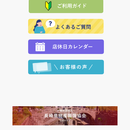
た場合、お客様からの ご入金を確認した後で、商品を
れの生産メーカーからお客様の元へ直送いたしますの
その際は誠に申し訳ありませんが、当協会までご注文
発送いたします。
で、 それぞれ個別に送料が必要になります。
と異なった商品等を着払いにてお送り頂きますようお
※「クレジットカード」「PayPay」「楽天ペイ」を指
願いいたします。
定された場合は、準備出来次第の便にてお送りいたし
ます。 （到着日指定をされている場合は、ご指定の日
程に合わせてお届けいたします。）