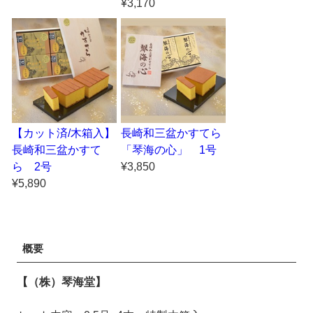
¥3,170
【カット済/木箱入】
長崎和三盆かすてら
長崎和三盆かすて
「琴海の心」 1号
ら 2号
¥3,850
¥5,890
概要
【（株）琴海堂】