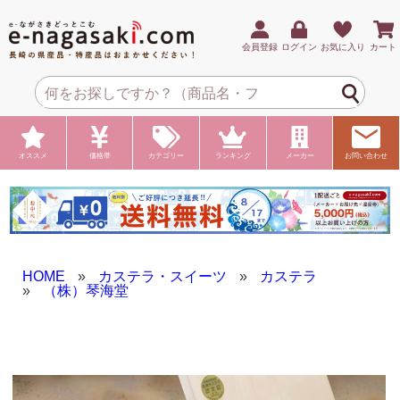
会員登録
ログイン
お気に入り
カート
オススメ
価格帯
カテゴリー
ランキング
メーカー
お問い合わせ
HOME
»
カステラ・スイーツ
»
カステラ
»
（株）琴海堂