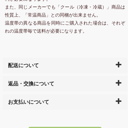
また、同じメーカーでも「クール（冷凍・冷蔵）」商品は
性質上、「常温商品」との同梱が出来ません。
温度帯の異なる商品を同時にご購入された場合は、それぞ
れの温度帯毎で送料が必要になります。
配送について
ご入金確認後（「クレジットカード」「PayPay」「楽
返品・交換について
天ペイ」の方はご注文受付後）、 長崎県下全域に点在
している生産メーカーへ、商品の手配を行います。 当
万一、ご注文商品と異なった商品が届いた場合、商品
サイト内で購入された商品の送料は、こちらの
全国送
お支払いについて
または配送途中の 事故などで不都合が生じている場合
料一覧表
をご確認ください。
は、メールにてご連絡下さい。早急に 商品を交換させ
当サイトは「前払い」の決済となります。お支払方法
て頂きます。（諸事情により交換できない場合は、商
に「銀行振込」 「郵便振込（ぱるる）」をご指定され
「産地直送」の商品を複数購入された場合は、それぞ
品代金を返金いたします。）