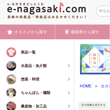
オススメ
から探す
価格帯
から探す
商品一覧
水産品・魚介類
惣菜・料理
HOME
»
カス
ちゃんぽん・麺類
拡大画像を表示する
農産物・加工品