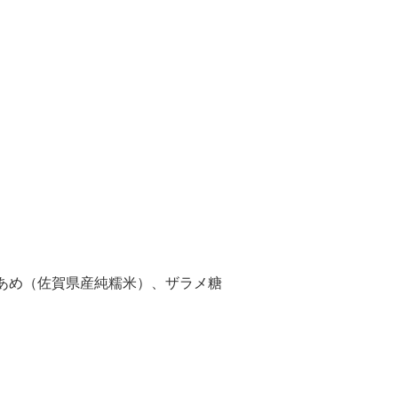
あめ（佐賀県産純糯米）、ザラメ糖