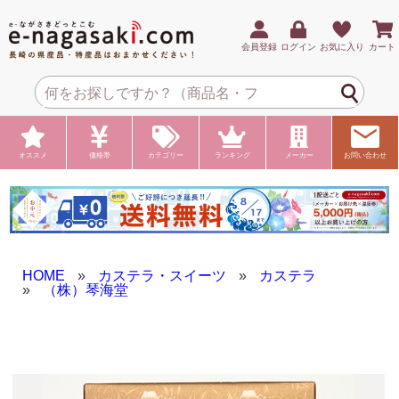
会員登録
ログイン
お気に入り
カート
オススメ
価格帯
カテゴリー
ランキング
メーカー
お問い合わせ
HOME
»
カステラ・スイーツ
»
カステラ
»
（株）琴海堂