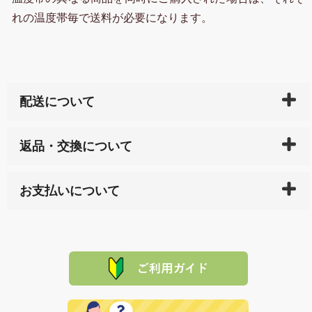
れの温度帯毎で送料が必要になります。
配送について
ご入金確認後（「クレジットカード」「PayPay」「楽
返品・交換について
天ペイ」の方はご注文受付後）、 長崎県下全域に点在
している生産メーカーへ、商品の手配を行います。 当
万一、ご注文商品と異なった商品が届いた場合、商品
サイト内で購入された商品の送料は、こちらの
全国送
お支払いについて
または配送途中の 事故などで不都合が生じている場合
料一覧表
をご確認ください。
は、メールにてご連絡下さい。早急に 商品を交換させ
当サイトは「前払い」の決済となります。お支払方法
て頂きます。（諸事情により交換できない場合は、商
に「銀行振込」 「郵便振込（ぱるる）」をご指定され
「産地直送」の商品を複数購入された場合は、それぞ
品代金を返金いたします。）
た場合、お客様からの ご入金を確認した後で、商品を
れの生産メーカーからお客様の元へ直送いたしますの
その際は誠に申し訳ありませんが、当協会までご注文
発送いたします。
で、 それぞれ個別に送料が必要になります。
と異なった商品等を着払いにてお送り頂きますようお
※「クレジットカード」「PayPay」「楽天ペイ」を指
願いいたします。