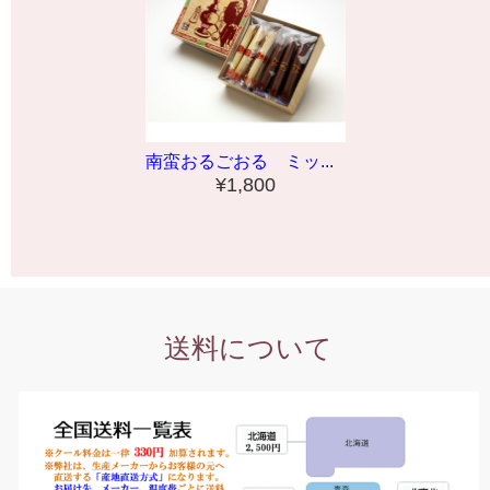
南蛮おるごおる ミッ...
¥1,800
送料について