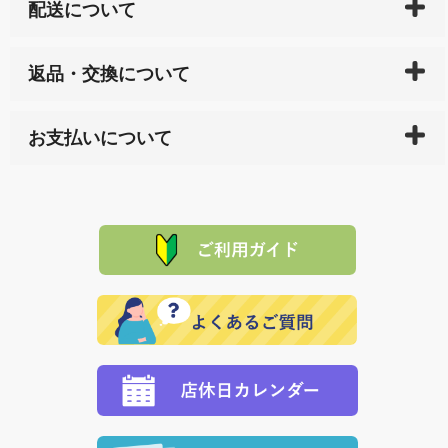
配送について
ご入金確認後（「クレジットカード」「PayPay」「楽
返品・交換について
天ペイ」の方はご注文受付後）、 長崎県下全域に点在
している生産メーカーへ、商品の手配を行います。 当
万一、ご注文商品と異なった商品が届いた場合、商品
サイト内で購入された商品の送料は、こちらの
全国送
お支払いについて
または配送途中の 事故などで不都合が生じている場合
料一覧表
をご確認ください。
は、メールにてご連絡下さい。早急に 商品を交換させ
当サイトは「前払い」の決済となります。お支払方法
て頂きます。（諸事情により交換できない場合は、商
に「銀行振込」 「郵便振込（ぱるる）」をご指定され
「産地直送」の商品を複数購入された場合は、それぞ
品代金を返金いたします。）
た場合、お客様からの ご入金を確認した後で、商品を
れの生産メーカーからお客様の元へ直送いたしますの
その際は誠に申し訳ありませんが、当協会までご注文
発送いたします。
で、 それぞれ個別に送料が必要になります。
と異なった商品等を着払いにてお送り頂きますようお
※「クレジットカード」「PayPay」「楽天ペイ」を指
願いいたします。
定された場合は、準備出来次第の便にてお送りいたし
ます。 （到着日指定をされている場合は、ご指定の日
程に合わせてお届けいたします。）