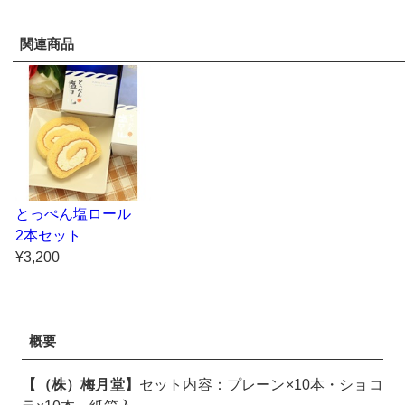
関連商品
とっぺん塩ロール
2本セット
¥3,200
概要
【（株）梅月堂】
セット内容：プレーン×10本・ショコ