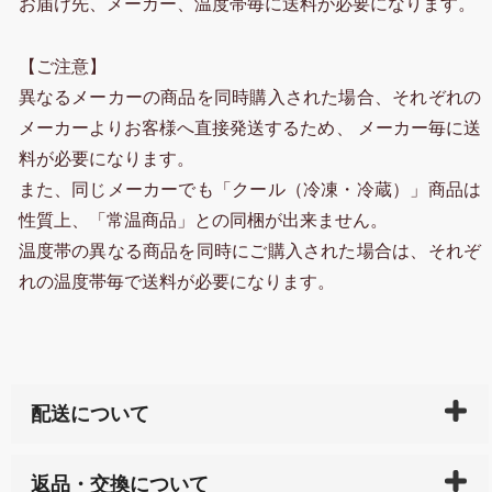
お届け先、メーカー、温度帯毎に送料が必要になります。
【ご注意】
異なるメーカーの商品を同時購入された場合、それぞれの
メーカーよりお客様へ直接発送するため、 メーカー毎に送
料が必要になります。
また、同じメーカーでも「クール（冷凍・冷蔵）」商品は
性質上、「常温商品」との同梱が出来ません。
温度帯の異なる商品を同時にご購入された場合は、それぞ
れの温度帯毎で送料が必要になります。
配送について
ご入金確認後（「クレジットカード」「PayPay」「楽
返品・交換について
天ペイ」の方はご注文受付後）、 長崎県下全域に点在