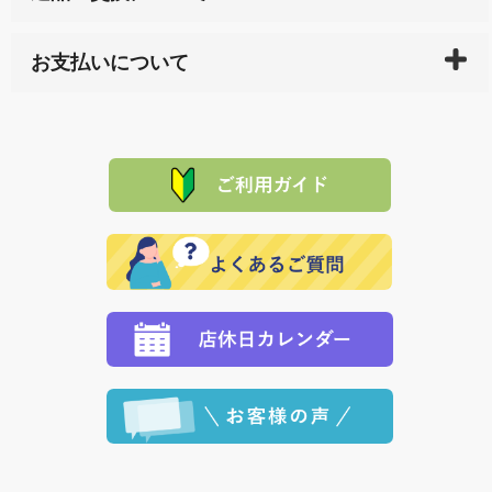
している生産メーカーへ、商品の手配を行います。 当
万一、ご注文商品と異なった商品が届いた場合、商品
サイト内で購入された商品の送料は、こちらの
全国送
お支払いについて
または配送途中の 事故などで不都合が生じている場合
料一覧表
をご確認ください。
は、メールにてご連絡下さい。早急に 商品を交換させ
当サイトは「前払い」の決済となります。お支払方法
て頂きます。（諸事情により交換できない場合は、商
に「銀行振込」 「郵便振込（ぱるる）」をご指定され
「産地直送」の商品を複数購入された場合は、それぞ
品代金を返金いたします。）
た場合、お客様からの ご入金を確認した後で、商品を
れの生産メーカーからお客様の元へ直送いたしますの
その際は誠に申し訳ありませんが、当協会までご注文
発送いたします。
で、 それぞれ個別に送料が必要になります。
と異なった商品等を着払いにてお送り頂きますようお
※「クレジットカード」「PayPay」「楽天ペイ」を指
願いいたします。
定された場合は、準備出来次第の便にてお送りいたし
ます。 （到着日指定をされている場合は、ご指定の日
程に合わせてお届けいたします。）