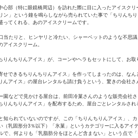
中心部（特に眼鏡橋周辺）を訪れた際に目に入ったアイスクリ
リン」という鐘を鳴らしながら売られていた事で「ちりんちり
盛ってくれる、あのアイスクリームです。
口当たりと、ヒンヤリと冷たい、シャーベットのような不思議
のアイスクリーム。
ちりんちりんアイス」が、コーンやヘラもセットにして、お取り
寄せできるちりんちりんアイス」を作ってしまったのは、なん
りんアイス」の屋台レンタルも請け負うという、驚きの会社さ
ー園などで見かける屋台は、前田冷菓さんのような販売会社さ
ちりんちりんアイス」を配布するため、屋台ごとレンタルされ
と知られていないのですが、この「ちりんちりんアイス」、カ
い（乳固形分3％以下）「氷菓」というカテゴリーに入るアイ
ルで、何よりも「乳脂肪分をほとんど含まない」という点で「