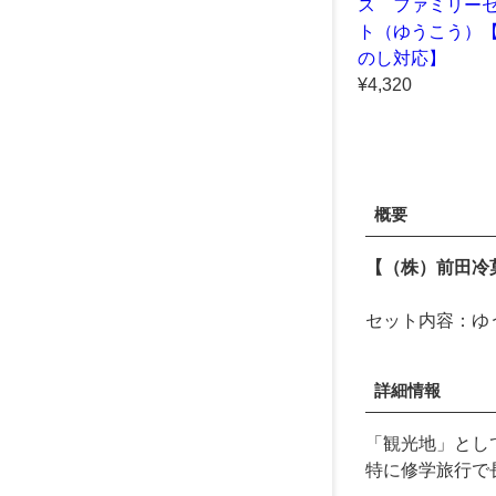
ス ファミリー
ト（ゆうこう）
のし対応】
¥4,320
概要
【（株）前田冷
セット内容：ゆう
詳細情報
「観光地」とし
特に修学旅行で