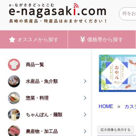
オススメ
から探す
価格帯
から探す
商品一覧
水産品・魚介類
惣菜・料理
HOME
»
カス
ちゃんぽん・麺類
拡大画像を表示する
農産物・加工品