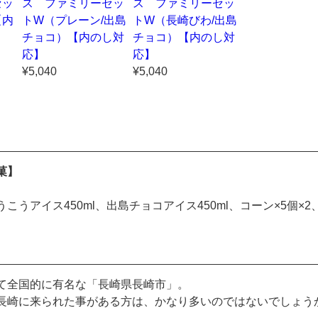
セッ
ス ファミリーセッ
ス ファミリーセッ
【内
トW（プレーン/出島
トW（長崎びわ/出島
チョコ）【内のし対
チョコ）【内のし対
応】
応】
¥5,040
¥5,040
菓】
こうアイス450ml、出島チョコアイス450ml、コーン×5個×2
て全国的に有名な「長崎県長崎市」。
長崎に来られた事がある方は、かなり多いのではないでしょう