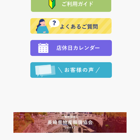
れの生産メーカーからお客様の元へ直送いたしますの
その際は誠に申し訳ありませんが、当協会までご注文
発送いたします。
で、 それぞれ個別に送料が必要になります。
と異なった商品等を着払いにてお送り頂きますようお
※「クレジットカード」「PayPay」「楽天ペイ」を指
願いいたします。
定された場合は、準備出来次第の便にてお送りいたし
ます。 （到着日指定をされている場合は、ご指定の日
程に合わせてお届けいたします。）