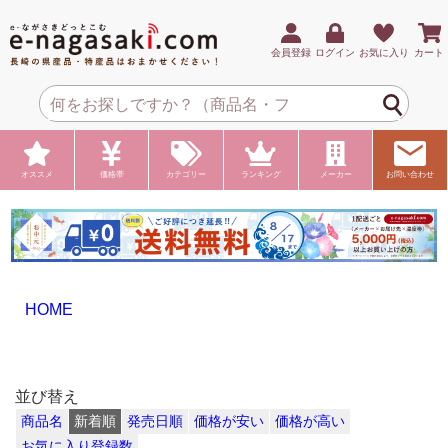
会員登録
ログイン
お気に入り
カート
オススメ
価格帯
カテゴリー
ランキング
メーカー
お問い合わせ
HOME
並び替え
商品名
新着順
発売日順
価格が安い
価格が高い
お気に入り登録数