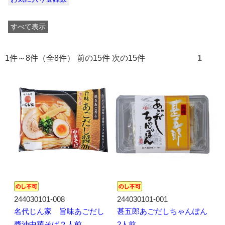
すべて表示
1件～8件（全8件） 前の15件 次の15件
1
244030101-008
244030101-001
名代じん家 旨味あごだし
甚五郎あごだしちゃんぽん
醬油中華そば２人前
2人前