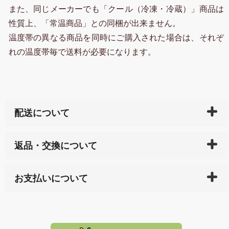
また、同じメーカーでも「クール（冷凍・冷蔵）」商品は
性質上、「常温商品」との同梱が出来ません。
温度帯の異なる商品を同時にご購入された場合は、それぞ
れの温度帯毎で送料が必要になります。
配送について
ご入金確認後（「クレジットカード」「PayPay」「楽
返品・交換について
天ペイ」の方はご注文受付後）、 長崎県下全域に点在
している生産メーカーへ、商品の手配を行います。 当
万一、ご注文商品と異なった商品が届いた場合、商品
サイト内で購入された商品の送料は、こちらの
全国送
お支払いについて
または配送途中の 事故などで不都合が生じている場合
料一覧表
をご確認ください。
は、メールにてご連絡下さい。早急に 商品を交換させ
当サイトは「前払い」の決済となります。お支払方法
て頂きます。（諸事情により交換できない場合は、商
に「銀行振込」 「郵便振込（ぱるる）」をご指定され
「産地直送」の商品を複数購入された場合は、それぞ
品代金を返金いたします。）
た場合、お客様からの ご入金を確認した後で、商品を