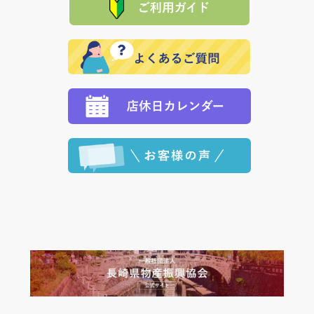
れの生産メーカーからお客様の元へ直送いたしますの
その際は誠に申し訳ありませんが、当協会までご注文
発送いたします。
で、 それぞれ個別に送料が必要になります。
と異なった商品等を着払いにてお送り頂きますようお
※「クレジットカード」「PayPay」「楽天ペイ」を指
願いいたします。
定された場合は、準備出来次第の便にてお送りいたし
ます。 （到着日指定をされている場合は、ご指定の日
程に合わせてお届けいたします。）