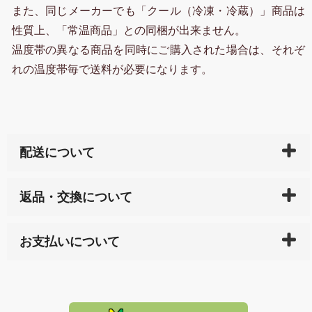
また、同じメーカーでも「クール（冷凍・冷蔵）」商品は
性質上、「常温商品」との同梱が出来ません。
温度帯の異なる商品を同時にご購入された場合は、それぞ
れの温度帯毎で送料が必要になります。
配送について
ご入金確認後（「クレジットカード」「PayPay」「楽
返品・交換について
天ペイ」の方はご注文受付後）、 長崎県下全域に点在
している生産メーカーへ、商品の手配を行います。 当
万一、ご注文商品と異なった商品が届いた場合、商品
サイト内で購入された商品の送料は、こちらの
全国送
お支払いについて
または配送途中の 事故などで不都合が生じている場合
料一覧表
をご確認ください。
は、メールにてご連絡下さい。早急に 商品を交換させ
当サイトは「前払い」の決済となります。お支払方法
て頂きます。（諸事情により交換できない場合は、商
に「銀行振込」 「郵便振込（ぱるる）」をご指定され
「産地直送」の商品を複数購入された場合は、それぞ
品代金を返金いたします。）
た場合、お客様からの ご入金を確認した後で、商品を