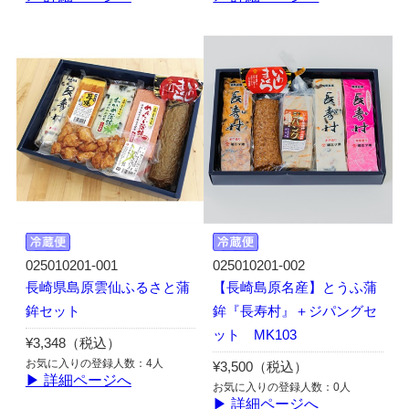
025010201-001
025010201-002
長崎県島原雲仙ふるさと蒲
【長崎島原名産】とうふ蒲
鉾セット
鉾『長寿村』＋ジパングセ
ット MK103
¥3,348（税込）
お気に入りの登録人数：4人
¥3,500（税込）
▶ 詳細ページへ
お気に入りの登録人数：0人
▶ 詳細ページへ