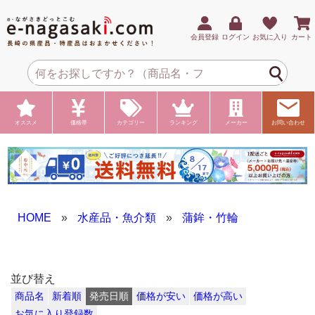
会員登録
ログイン
お気に入り
カート
オススメ
価格帯
カテゴリー
ランキング
メーカー
お問い合わせ
HOME
»
水産品・魚介類
»
蒲鉾・竹輪
並び替え
商品名
新着順
発売日順
価格が安い
価格が高い
お気に入り登録数