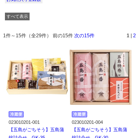
すべて表示
1件～15件（全29件） 前の15件
次の15件
1
|
2
023010201-001
023010201-004
【五島がごちそう】五島蒲
【五島がごちそう】五島蒲
鉾詰合せ GK-35
鉾詰合せ GK-30