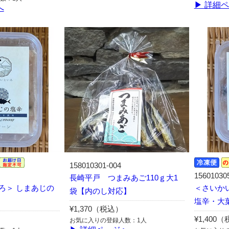
▶ 詳細
へ
158010301-004
15601030
長崎平戸 つまみあご110ｇ大1
ろ＞ しまあじの
＜さいか
袋【内のし対応】
塩辛・大
¥1,370（税込）
¥1,400
お気に入りの登録人数：1人