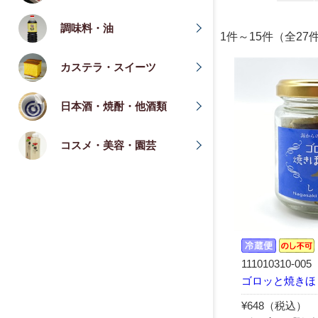
調味料・油
1件～15件（全27
カステラ・スイーツ
日本酒・焼酎・他酒類
コスメ・美容・園芸
111010310-005
ゴロッと焼きほ
¥648（税込）