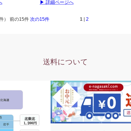
へ
▶ 詳細ページへ
7件） 前の15件
次の15件
1
|
2
送料について