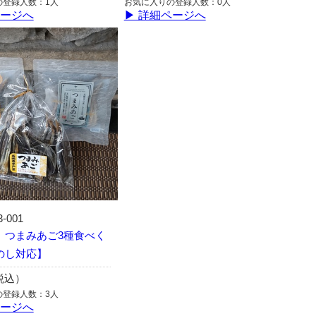
の登録人数：1人
お気に入りの登録人数：0人
ページへ
▶ 詳細ページへ
3-001
 つまみあご3種食べく
のし対応】
（税込）
の登録人数：3人
ページへ