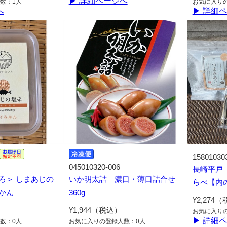
▶ 詳細ページへ
数：1人
お気に入り
へ
▶ 詳細
15801030
045010320-006
長崎平戸
ろ＞ しまあじの
いか明太詰 濃口・薄口詰合せ
らべ【内
かん
360g
¥2,274
¥1,944（税込）
お気に入り
▶ 詳細
数：0人
お気に入りの登録人数：0人