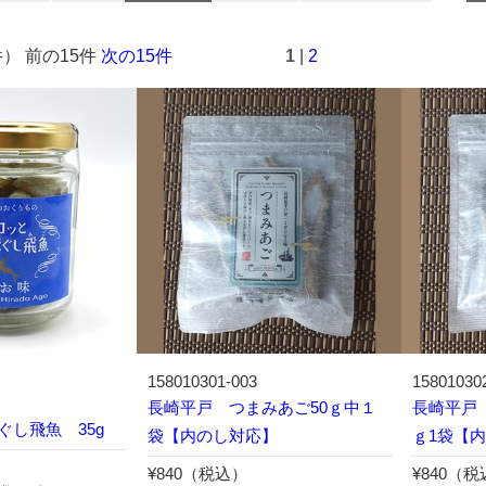
件） 前の15件
次の15件
1
|
2
158010301-003
15801030
長崎平戸 つまみあご50ｇ中１
長崎平戸
ぐし飛魚 35g
袋【内のし対応】
ｇ1袋【
¥840（税込）
¥840（