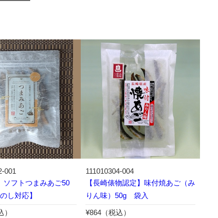
2-001
111010304-004
 ソフトつまみあご50
【長崎俵物認定】味付焼あご（み
内のし対応】
りん味）50g 袋入
税込）
¥864（税込）