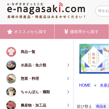
オススメ
から探す
価格帯
から探す
商品一覧
水産品・魚介類
惣菜・料理
HOME
»
水産
ちゃんぽん・麺類
農産物・加工品
並び替え
商品名