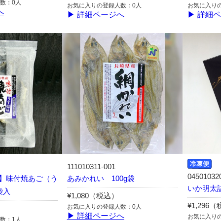
数：0人
お気に入りの登録人数：0人
お気に入り
へ
▶ 詳細ページへ
▶ 詳細
111010311-001
04501032
】味付焼あご（う
あみかれい 100g袋
いか明太詰
袋入
¥1,080（税込）
¥1,296
お気に入りの登録人数：0人
▶ 詳細ページへ
お気に入り
数：1人