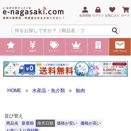
会員登録
ログイン
お気に入り
カート
オススメ
価格帯
カテゴリー
ランキング
メーカー
お問い合わせ
HOME
»
水産品・魚介類
»
鯨肉
並び替え
商品名
新着順
発売日順
価格が安い
価格が高い
お気に入り登録数