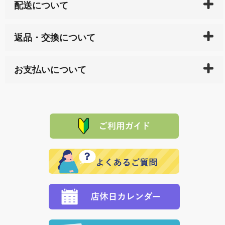
配送について
ご入金確認後（「クレジットカード」「PayPay」「楽
返品・交換について
天ペイ」の方はご注文受付後）、 長崎県下全域に点在
している生産メーカーへ、商品の手配を行います。 当
万一、ご注文商品と異なった商品が届いた場合、商品
サイト内で購入された商品の送料は、こちらの
全国送
お支払いについて
または配送途中の 事故などで不都合が生じている場合
料一覧表
をご確認ください。
は、メールにてご連絡下さい。早急に 商品を交換させ
当サイトは「前払い」の決済となります。お支払方法
て頂きます。（諸事情により交換できない場合は、商
に「銀行振込」 「郵便振込（ぱるる）」をご指定され
「産地直送」の商品を複数購入された場合は、それぞ
品代金を返金いたします。）
た場合、お客様からの ご入金を確認した後で、商品を
れの生産メーカーからお客様の元へ直送いたしますの
その際は誠に申し訳ありませんが、当協会までご注文
発送いたします。
で、 それぞれ個別に送料が必要になります。
と異なった商品等を着払いにてお送り頂きますようお
※「クレジットカード」「PayPay」「楽天ペイ」を指
願いいたします。
定された場合は、準備出来次第の便にてお送りいたし
ます。 （到着日指定をされている場合は、ご指定の日
程に合わせてお届けいたします。）