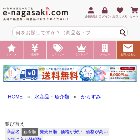
会員登録
ログイン
お気に入り
カート
オススメ
価格帯
カテゴリー
ランキング
メーカー
お問い合わせ
HOME
»
水産品・魚介類
»
からすみ
並び替え
商品名
新着順
発売日順
価格が安い
価格が高い
お気に入り登録数