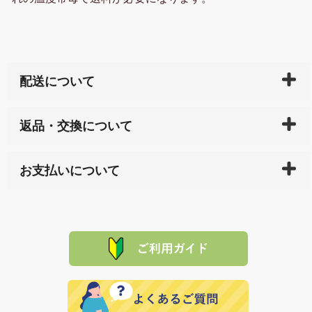
配送について
ご入金確認後（「クレジットカード」「PayPay」「楽
返品・交換について
天ペイ」の方はご注文受付後）、 長崎県下全域に点在
している生産メーカーへ、商品の手配を行います。 当
万一、ご注文商品と異なった商品が届いた場合、商品
サイト内で購入された商品の送料は、こちらの
全国送
お支払いについて
または配送途中の 事故などで不都合が生じている場合
料一覧表
をご確認ください。
は、メールにてご連絡下さい。早急に 商品を交換させ
当サイトは「前払い」の決済となります。お支払方法
て頂きます。（諸事情により交換できない場合は、商
に「銀行振込」 「郵便振込（ぱるる）」をご指定され
「産地直送」の商品を複数購入された場合は、それぞ
品代金を返金いたします。）
た場合、お客様からの ご入金を確認した後で、商品を
れの生産メーカーからお客様の元へ直送いたしますの
その際は誠に申し訳ありませんが、当協会までご注文
発送いたします。
で、 それぞれ個別に送料が必要になります。
と異なった商品等を着払いにてお送り頂きますようお
※「クレジットカード」「PayPay」「楽天ペイ」を指
願いいたします。
定された場合は、準備出来次第の便にてお送りいたし