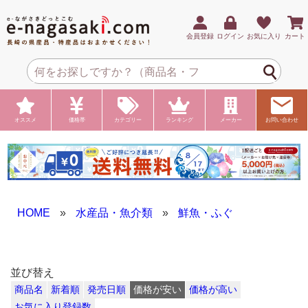
会員登録
ログイン
お気に入り
カート
オススメ
価格帯
カテゴリー
ランキング
メーカー
お問い合わせ
HOME
»
水産品・魚介類
»
鮮魚・ふぐ
並び替え
商品名
新着順
発売日順
価格が安い
価格が高い
お気に入り登録数