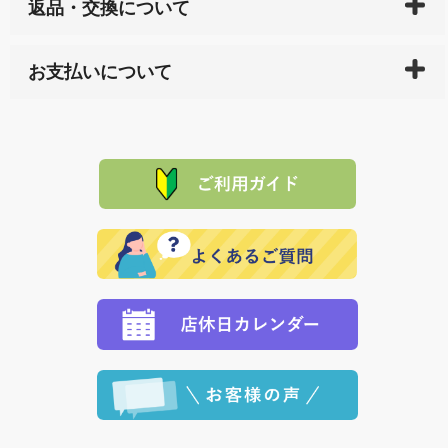
返品・交換について
天ペイ」の方はご注文受付後）、 長崎県下全域に点在
している生産メーカーへ、商品の手配を行います。 当
万一、ご注文商品と異なった商品が届いた場合、商品
サイト内で購入された商品の送料は、こちらの
全国送
お支払いについて
または配送途中の 事故などで不都合が生じている場合
料一覧表
をご確認ください。
は、メールにてご連絡下さい。早急に 商品を交換させ
当サイトは「前払い」の決済となります。お支払方法
て頂きます。（諸事情により交換できない場合は、商
に「銀行振込」 「郵便振込（ぱるる）」をご指定され
「産地直送」の商品を複数購入された場合は、それぞ
品代金を返金いたします。）
た場合、お客様からの ご入金を確認した後で、商品を
れの生産メーカーからお客様の元へ直送いたしますの
その際は誠に申し訳ありませんが、当協会までご注文
発送いたします。
で、 それぞれ個別に送料が必要になります。
と異なった商品等を着払いにてお送り頂きますようお
※「クレジットカード」「PayPay」「楽天ペイ」を指
願いいたします。
定された場合は、準備出来次第の便にてお送りいたし
ます。 （到着日指定をされている場合は、ご指定の日
程に合わせてお届けいたします。）