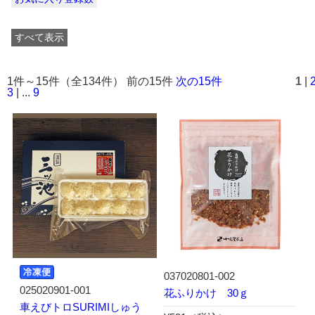
すべて表示
1件～15件（全134件） 前の15件
次の15件
1
|
3
| ...
9
037020801-002
025020901-001
花ふりかけ 30ｇ
車えびトロSURIMIしゅう