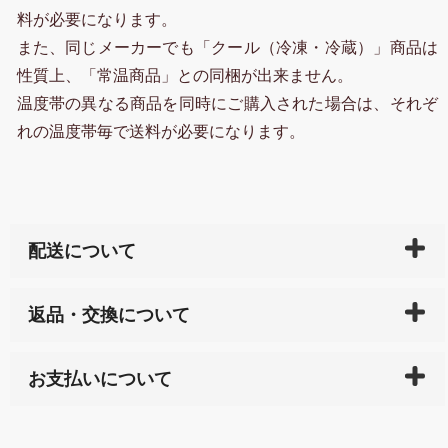
料が必要になります。
また、同じメーカーでも「クール（冷凍・冷蔵）」商品は
性質上、「常温商品」との同梱が出来ません。
温度帯の異なる商品を同時にご購入された場合は、それぞ
れの温度帯毎で送料が必要になります。
配送について
ご入金確認後（「クレジットカード」「PayPay」「楽
返品・交換について
天ペイ」の方はご注文受付後）、 長崎県下全域に点在
している生産メーカーへ、商品の手配を行います。 当
万一、ご注文商品と異なった商品が届いた場合、商品
サイト内で購入された商品の送料は、こちらの
全国送
お支払いについて
または配送途中の 事故などで不都合が生じている場合
料一覧表
をご確認ください。
は、メールにてご連絡下さい。早急に 商品を交換させ
当サイトは「前払い」の決済となります。お支払方法
て頂きます。（諸事情により交換できない場合は、商
に「銀行振込」 「郵便振込（ぱるる）」をご指定され