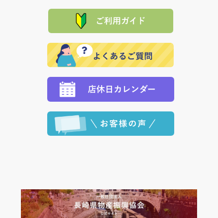
「産地直送」の商品を複数購入された場合は、それぞ
品代金を返金いたします。）
た場合、お客様からの ご入金を確認した後で、商品を
れの生産メーカーからお客様の元へ直送いたしますの
その際は誠に申し訳ありませんが、当協会までご注文
発送いたします。
で、 それぞれ個別に送料が必要になります。
と異なった商品等を着払いにてお送り頂きますようお
※「クレジットカード」「PayPay」「楽天ペイ」を指
願いいたします。
定された場合は、準備出来次第の便にてお送りいたし
ます。 （到着日指定をされている場合は、ご指定の日
程に合わせてお届けいたします。）