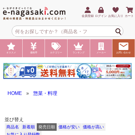
会員登録
ログイン
お気に入り
カート
オススメ
価格帯
カテゴリー
ランキング
メーカー
お問い合わせ
HOME
»
惣菜・料理
並び替え
商品名
新着順
発売日順
価格が安い
価格が高い
お気に入り登録数