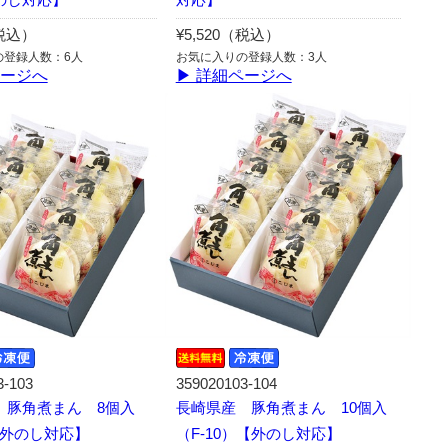
（税込）
¥5,520（税込）
の登録人数：6人
お気に入りの登録人数：3人
ページへ
▶ 詳細ページへ
3-103
359020103-104
 豚角煮まん 8個入
長崎県産 豚角煮まん 10個入
【外のし対応】
（F-10）【外のし対応】