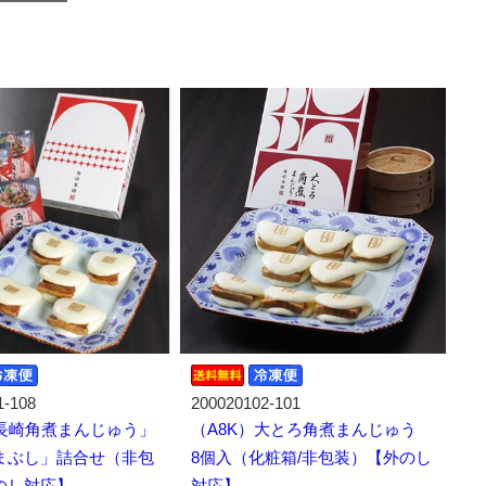
1-108
200020102-101
「長崎角煮まんじゅう」
（A8K）大とろ角煮まんじゅう
まぶし」詰合せ（非包
8個入（化粧箱/非包装）【外のし
のし対応】
対応】