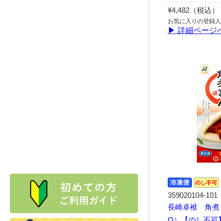
¥4,482（税込）
お気に入りの登録人
▶ 詳細ページ
359020104-101
長崎卓袱 角煮
O）【のし不可