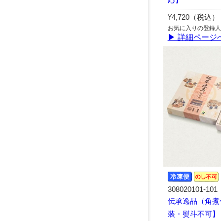
¥4,720（税込）
お気に入りの登録人
▶ 詳細ページ
308020101-101
伝承逸品（角煮包
装・熨斗不可】