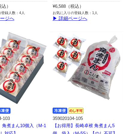
（税込）
¥6,588（税込）
の登録人数：4人
お気に入りの登録人数：1人
ページへ
▶ 詳細ページへ
4-103
359020104-105
角煮まん10個入（M-1
【お得用】長崎卓袱 角煮まん5
のし対応】
個 袋入（M-5S）【のし不可】