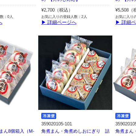
¥2,700（税込）
¥5,508
数：0人
お気に入りの登録人数：2人
お気に入り
へ
▶ 詳細ページへ
▶ 詳細
359020105-101
35902010
まん8個箱入（M-
角煮まん・角煮めしおにぎり 詰
角煮まん