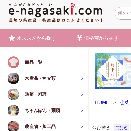
オススメ
から探す
価格帯
から探す
商品一覧
水産品・魚介類
惣菜・料理
HOME
»
惣菜
ちゃんぽん・麺類
農産物・加工品
並び替え
商品名