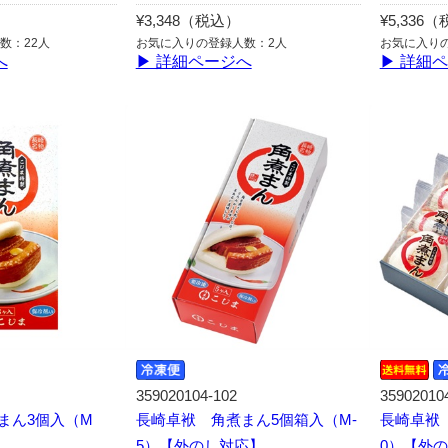
¥3,348（税込）
¥5,336
数：22人
お気に入りの登録人数：2人
お気に入り
へ
▶ 詳細ページへ
▶ 詳細
359020104-102
35902010
まん3個入（M
長崎卓袱 角煮まん5個箱入（M-
長崎卓袱 
】
5）【外のし対応】
0）【外