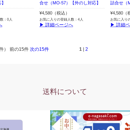
応】
合せ（MO-57）【外のし対応】
詰合せ（M
¥4,580（税込）
¥4,580
数：0人
お気に入りの登録人数：4人
お気に入り
へ
▶ 詳細ページへ
▶ 詳細
5件） 前の15件
次の15件
1
|
2
送料について