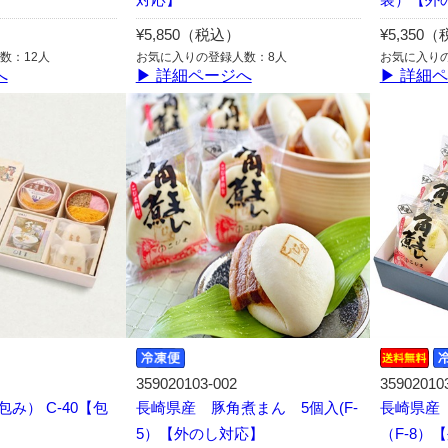
¥5,850（税込）
¥5,350
数：12人
お気に入りの登録人数：8人
お気に入り
へ
▶ 詳細ページへ
▶ 詳細
359020103-002
35902010
み） C-40【包
長崎県産 豚角煮まん 5個入(F-
長崎県産
5）【外のし対応】
（F-8）