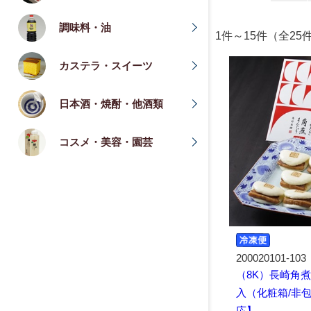
調味料・油
1件～15件（全25
カステラ・スイーツ
日本酒・焼酎・他酒類
コスメ・美容・園芸
200020101-103
（8K）長崎角
入（化粧箱/非
応】