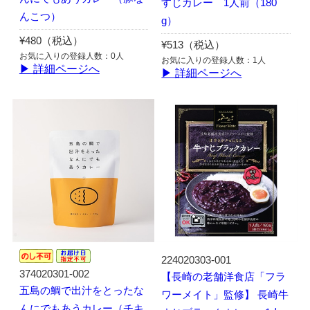
すじカレー 1人前（180
んこつ）
g）
¥480（税込）
¥513（税込）
お気に入りの登録人数：0人
お気に入りの登録人数：1人
▶ 詳細ページへ
▶ 詳細ページへ
224020303-001
374020301-002
【長崎の老舗洋食店「フラ
五島の鯛で出汁をとったな
ワーメイト」監修】 長崎牛
んにでもあうカレー（チキ