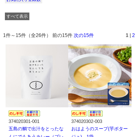
すべて表示
1件～15件（全26件） 前の15件
次の15件
1
|
2
374020301-001
374020302-003
五島の鯛で出汁をとったな
おはようのスープ(芋ポター
んにでもあうカレー（プレ
ジュ) 1袋