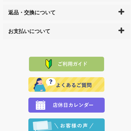
ご入金確認後（「クレジットカード」「PayPay」「楽
返品・交換について
天ペイ」の方はご注文受付後）、 長崎県下全域に点在
している生産メーカーへ、商品の手配を行います。 当
万一、ご注文商品と異なった商品が届いた場合、商品
サイト内で購入された商品の送料は、こちらの
全国送
お支払いについて
または配送途中の 事故などで不都合が生じている場合
料一覧表
をご確認ください。
は、メールにてご連絡下さい。早急に 商品を交換させ
当サイトは「前払い」の決済となります。お支払方法
て頂きます。（諸事情により交換できない場合は、商
に「銀行振込」 「郵便振込（ぱるる）」をご指定され
「産地直送」の商品を複数購入された場合は、それぞ
品代金を返金いたします。）
た場合、お客様からの ご入金を確認した後で、商品を
れの生産メーカーからお客様の元へ直送いたしますの
その際は誠に申し訳ありませんが、当協会までご注文
発送いたします。
で、 それぞれ個別に送料が必要になります。
と異なった商品等を着払いにてお送り頂きますようお
※「クレジットカード」「PayPay」「楽天ペイ」を指
願いいたします。
定された場合は、準備出来次第の便にてお送りいたし
ます。 （到着日指定をされている場合は、ご指定の日
程に合わせてお届けいたします。）