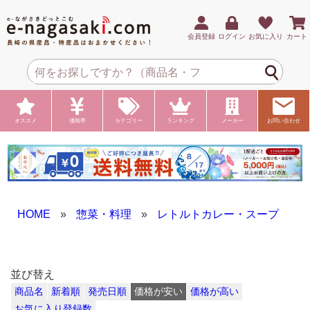
会員登録
ログイン
お気に入り
カート
オススメ
価格帯
カテゴリー
ランキング
メーカー
お問い合わせ
HOME
»
惣菜・料理
»
レトルトカレー・スープ
並び替え
商品名
新着順
発売日順
価格が安い
価格が高い
お気に入り登録数