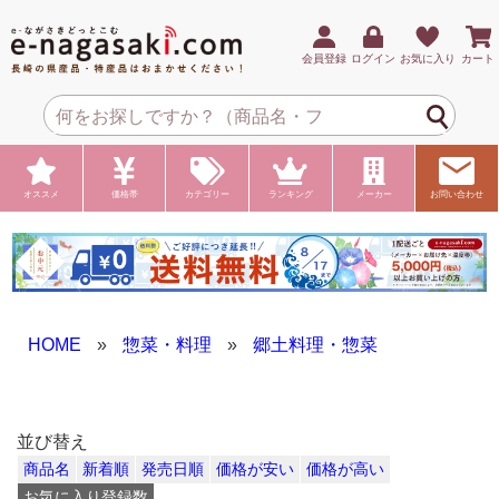
会員登録
ログイン
お気に入り
カート
オススメ
価格帯
カテゴリー
ランキング
メーカー
お問い合わせ
HOME
»
惣菜・料理
»
郷土料理・惣菜
並び替え
商品名
新着順
発売日順
価格が安い
価格が高い
お気に入り登録数