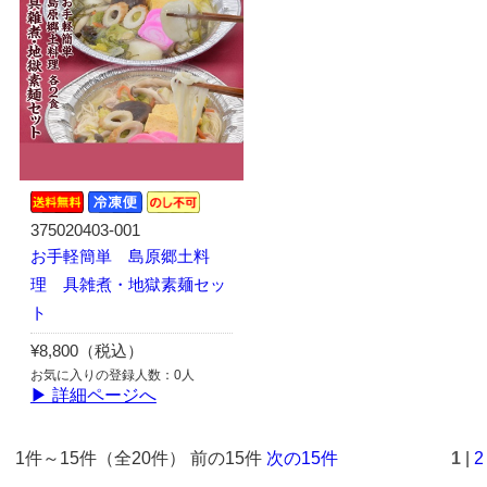
375020403-001
お手軽簡単 島原郷土料
理 具雑煮・地獄素麺セッ
ト
¥8,800（税込）
お気に入りの登録人数：0人
▶ 詳細ページへ
1件～15件（全20件） 前の15件
次の15件
1
|
2