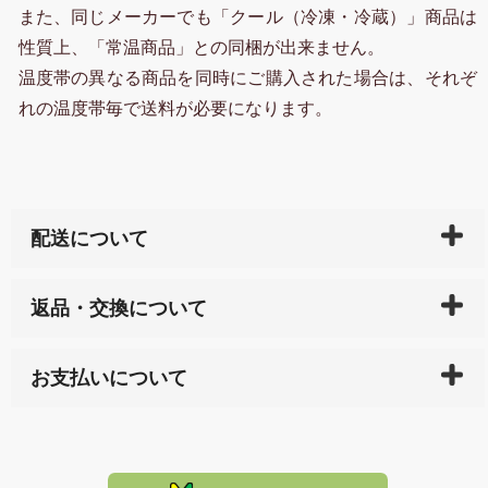
また、同じメーカーでも「クール（冷凍・冷蔵）」商品は
性質上、「常温商品」との同梱が出来ません。
温度帯の異なる商品を同時にご購入された場合は、それぞ
れの温度帯毎で送料が必要になります。
配送について
ご入金確認後（「クレジットカード」「PayPay」「楽
返品・交換について
天ペイ」の方はご注文受付後）、 長崎県下全域に点在
している生産メーカーへ、商品の手配を行います。 当
万一、ご注文商品と異なった商品が届いた場合、商品
サイト内で購入された商品の送料は、こちらの
全国送
お支払いについて
または配送途中の 事故などで不都合が生じている場合
料一覧表
をご確認ください。
は、メールにてご連絡下さい。早急に 商品を交換させ
当サイトは「前払い」の決済となります。お支払方法
て頂きます。（諸事情により交換できない場合は、商
に「銀行振込」 「郵便振込（ぱるる）」をご指定され
「産地直送」の商品を複数購入された場合は、それぞ
品代金を返金いたします。）
た場合、お客様からの ご入金を確認した後で、商品を