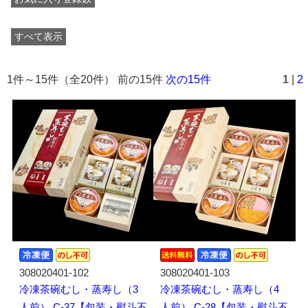
すべて表示
1件～15件（全20件） 前の15件
次の15件
1
|
2
308020401-102
308020401-103
冷凍茶碗むし・蒸寿し（3
冷凍茶碗むし・蒸寿し（4
人前） C-37【包装・熨斗不
人前） C-28【包装・熨斗不