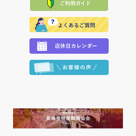
れの生産メーカーからお客様の元へ直送いたしますの
その際は誠に申し訳ありませんが、当協会までご注文
発送いたします。
で、 それぞれ個別に送料が必要になります。
と異なった商品等を着払いにてお送り頂きますようお
※「クレジットカード」「PayPay」「楽天ペイ」を指
願いいたします。
定された場合は、準備出来次第の便にてお送りいたし
ます。 （到着日指定をされている場合は、ご指定の日
程に合わせてお届けいたします。）