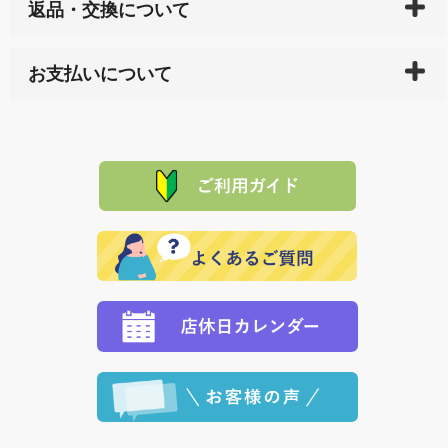
返品・交換について
天ペイ」の方はご注文受付後）、 長崎県下全域に点在
している生産メーカーへ、商品の手配を行います。 当
万一、ご注文商品と異なった商品が届いた場合、商品
サイト内で購入された商品の送料は、こちらの
全国送
お支払いについて
または配送途中の 事故などで不都合が生じている場合
料一覧表
をご確認ください。
は、メールにてご連絡下さい。早急に 商品を交換させ
当サイトは「前払い」の決済となります。お支払方法
て頂きます。（諸事情により交換できない場合は、商
に「銀行振込」 「郵便振込（ぱるる）」をご指定され
「産地直送」の商品を複数購入された場合は、それぞ
品代金を返金いたします。）
た場合、お客様からの ご入金を確認した後で、商品を
れの生産メーカーからお客様の元へ直送いたしますの
その際は誠に申し訳ありませんが、当協会までご注文
発送いたします。
で、 それぞれ個別に送料が必要になります。
と異なった商品等を着払いにてお送り頂きますようお
※「クレジットカード」「PayPay」「楽天ペイ」を指
願いいたします。
定された場合は、準備出来次第の便にてお送りいたし
ます。 （到着日指定をされている場合は、ご指定の日
程に合わせてお届けいたします。）