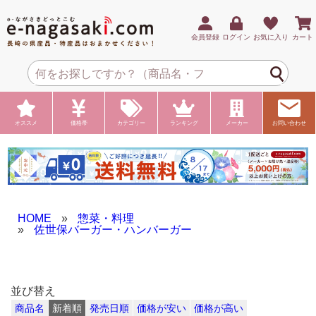
会員登録
ログイン
お気に入り
カート
オススメ
価格帯
カテゴリー
ランキング
メーカー
お問い合わせ
HOME
»
惣菜・料理
»
佐世保バーガー・ハンバーガー
並び替え
商品名
新着順
発売日順
価格が安い
価格が高い