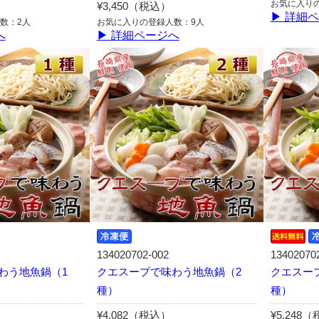
お気に入り
¥3,450（税込）
▶ 詳細
数：2人
お気に入りの登録人数：9人
へ
▶ 詳細ページへ
134020702-002
13402070
わう地魚鍋（1
クエスープで味わう地魚鍋（2
クエスー
種）
種）
¥4,082（税込）
¥5,248