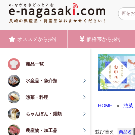
オススメ
から探す
価格帯
から探す
商品一覧
水産品・魚介類
惣菜・料理
HOME
»
惣菜
ちゃんぽん・麺類
農産物・加工品
並び替え
商品名