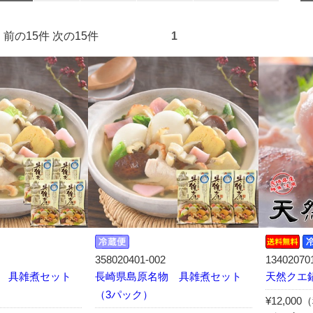
9件） 前の15件 次の15件
1
358020401-002
13402070
 具雑煮セット
長崎県島原名物 具雑煮セット
天然クエ
（3パック）
¥12,00