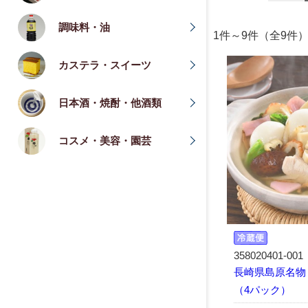
調味料・油
1件～9件（全
カステラ・スイーツ
日本酒・焼酎・他酒類
コスメ・美容・園芸
358020401-001
長崎県島原名物
（4パック）