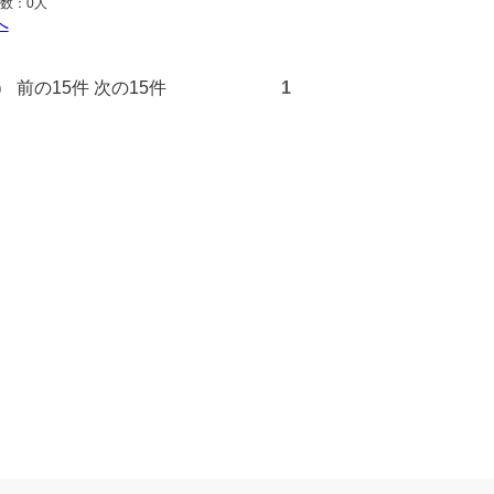
数：0人
へ
9件） 前の15件 次の15件
1