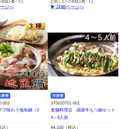
の登録人数：0人
お気に入りの登録人数：1人
ページへ
▶ 詳細ページへ
2-003
375020701-001
プで味わう地魚鍋（3
老舗料理店 国産牛もつ鍋セット
4～5人前
（税込）
¥4,100（税込）