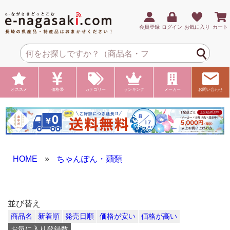
会員登録
ログイン
お気に入り
カート
オススメ
価格帯
カテゴリー
ランキング
メーカー
お問い合わせ
HOME
»
ちゃんぽん・麺類
並び替え
商品名
新着順
発売日順
価格が安い
価格が高い
お気に入り登録数