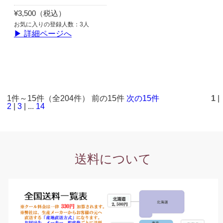
¥3,500（税込）
お気に入りの登録人数：3人
▶ 詳細ページへ
1件～15件（全204件） 前の15件
次の15件
1
|
2
|
3
| ...
14
送料について