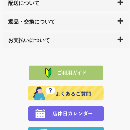
配送について
ご入金確認後（「クレジットカード」「PayPay」「楽
返品・交換について
天ペイ」の方はご注文受付後）、 長崎県下全域に点在
している生産メーカーへ、商品の手配を行います。 当
万一、ご注文商品と異なった商品が届いた場合、商品
サイト内で購入された商品の送料は、こちらの
全国送
お支払いについて
または配送途中の 事故などで不都合が生じている場合
料一覧表
をご確認ください。
は、メールにてご連絡下さい。早急に 商品を交換させ
当サイトは「前払い」の決済となります。お支払方法
て頂きます。（諸事情により交換できない場合は、商
に「銀行振込」 「郵便振込（ぱるる）」をご指定され
「産地直送」の商品を複数購入された場合は、それぞ
品代金を返金いたします。）
た場合、お客様からの ご入金を確認した後で、商品を
れの生産メーカーからお客様の元へ直送いたしますの
その際は誠に申し訳ありませんが、当協会までご注文
発送いたします。
で、 それぞれ個別に送料が必要になります。
と異なった商品等を着払いにてお送り頂きますようお
※「クレジットカード」「PayPay」「楽天ペイ」を指
願いいたします。
定された場合は、準備出来次第の便にてお送りいたし
ます。 （到着日指定をされている場合は、ご指定の日
程に合わせてお届けいたします。）