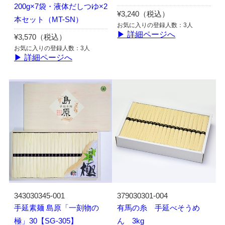
200g×7袋・液体だしつゆ×2
¥3,240（税込）
本セット（MT-SN）
お気に入りの登録人数：3人
▶ 詳細ページへ
¥3,570（税込）
お気に入りの登録人数：3人
▶ 詳細ページへ
343030345-001
379030301-004
手延素麺 島原「一刻物の
有馬の糸 手延べそうめ
極」30【SG-305】
ん 3kg