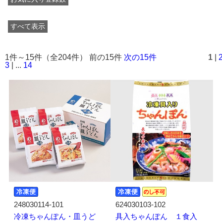
すべて表示
1件～15件（全204件） 前の15件
次の15件
1
|
3
| ...
14
248030114-101
624030103-102
冷凍ちゃんぽん・皿うど
具入ちゃんぽん １食入