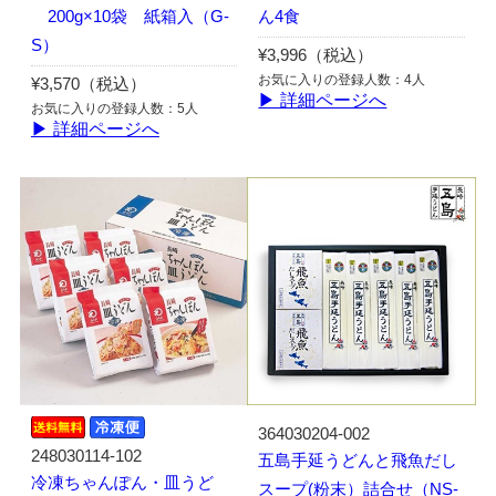
200g×10袋 紙箱入（G-
ん4食
S）
¥3,996（税込）
お気に入りの登録人数：4人
¥3,570（税込）
▶ 詳細ページへ
お気に入りの登録人数：5人
▶ 詳細ページへ
364030204-002
248030114-102
五島手延うどんと飛魚だし
冷凍ちゃんぽん・皿うど
スープ(粉末）詰合せ（NS-