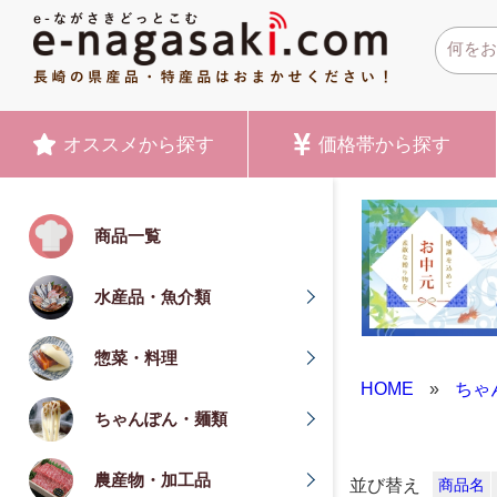
オススメ
から探す
価格帯
から探す
商品一覧
水産品・魚介類
惣菜・料理
HOME
»
ちゃ
ちゃんぽん・麺類
農産物・加工品
並び替え
商品名