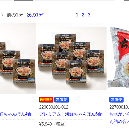
件） 前の15件
次の15件
1
|
2
|
3
220030101-012
22703010
鮮ちゃんぽん4食
プレミアム・海鮮ちゃんぽん6食
お水がい
ん詰め合
¥5,940（税込）