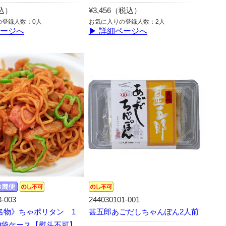
税込）
¥3,456（税込）
の登録人数：0人
お気に入りの登録人数：2人
ページへ
▶ 詳細ページへ
3-003
244030101-001
名物》ちゃポリタン 1
甚五郎あごだしちゃんぽん2人前
20袋ケース【熨斗不可】