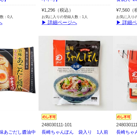
¥1,296（税込）
¥7,560
数：0人
お気に入りの登録人数：1人
お気に入り
へ
▶ 詳細ページへ
▶ 詳細
248030111-101
24803011
味あごだし醬油中
長崎ちゃんぽん 袋入り 1人前
長崎ちゃ