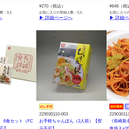
¥270（税込）
¥648（
数：0人
お気に入りの登録人数：0人
お気に入り
へ
▶ 詳細ページへ
▶ 詳細
229030110-003
22903011
 6食セット（FC
お手軽ちゃんぽん（2人前）【熨
《長崎新
対応】
斗不可】
食袋入×