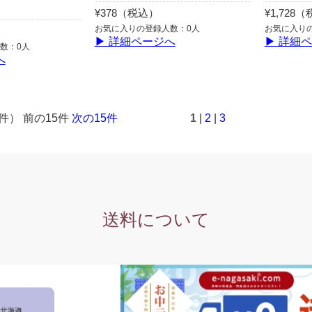
¥378（税込）
¥1,728
お気に入りの登録人数：0人
お気に入り
▶ 詳細ページへ
▶ 詳細
数：0人
へ
3件） 前の15件
次の15件
1
|
2
|
3
送料について