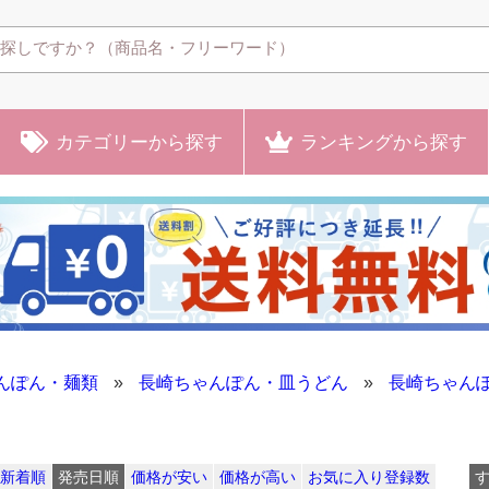
カテゴリー
から探す
ランキング
から探す
んぽん・麺類
»
長崎ちゃんぽん・皿うどん
»
長崎ちゃん
新着順
発売日順
価格が安い
価格が高い
お気に入り登録数