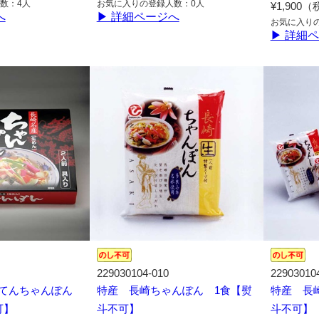
数：4人
お気に入りの登録人数：0人
¥1,900
へ
▶ 詳細ページへ
お気に入り
▶ 詳細
229030104-010
22903010
ってんちゃんぽん
特産 長崎ちゃんぽん 1食【熨
特産 長
可】
斗不可】
斗不可】