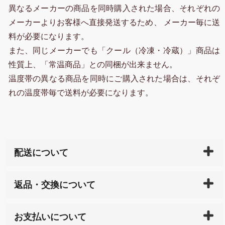
異なるメーカーの商品を同時購入された場合、それぞれの
メーカーよりお客様へ直接発送するため、 メーカー毎に送
料が必要になります。
また、同じメーカーでも「クール（冷凍・冷蔵）」商品は
性質上、「常温商品」との同梱が出来ません。
温度帯の異なる商品を同時にご購入された場合は、それぞ
れの温度帯毎で送料が必要になります。
配送について
ご入金確認後（「クレジットカード」「PayPay」「楽
返品・交換について
天ペイ」の方はご注文受付後）、 長崎県下全域に点在
している生産メーカーへ、商品の手配を行います。 当
万一、ご注文商品と異なった商品が届いた場合、商品
サイト内で購入された商品の送料は、こちらの
全国送
お支払いについて
または配送途中の 事故などで不都合が生じている場合