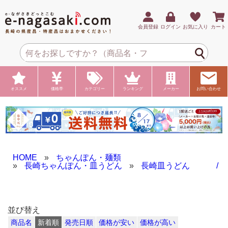
会員登録
ログイン
お気に入り
カート
オススメ
価格帯
カテゴリー
ランキング
メーカー
お問い合わせ
HOME
»
ちゃんぽん・麺類
»
長崎ちゃんぽん・皿うどん
»
長崎皿うどん /
並び替え
商品名
新着順
発売日順
価格が安い
価格が高い