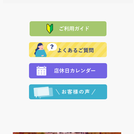
料一覧表
をご確認ください。
は、メールにてご連絡下さい。早急に 商品を交換させ
当サイトは「前払い」の決済となります。お支払方法
て頂きます。（諸事情により交換できない場合は、商
に「銀行振込」 「郵便振込（ぱるる）」をご指定され
「産地直送」の商品を複数購入された場合は、それぞ
品代金を返金いたします。）
た場合、お客様からの ご入金を確認した後で、商品を
れの生産メーカーからお客様の元へ直送いたしますの
その際は誠に申し訳ありませんが、当協会までご注文
発送いたします。
で、 それぞれ個別に送料が必要になります。
と異なった商品等を着払いにてお送り頂きますようお
※「クレジットカード」「PayPay」「楽天ペイ」を指
願いいたします。
定された場合は、準備出来次第の便にてお送りいたし
ます。 （到着日指定をされている場合は、ご指定の日
程に合わせてお届けいたします。）