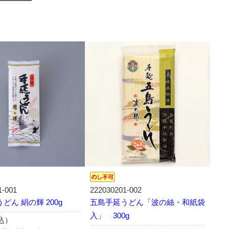
1-001
222030201-002
どん 絹の輝 200g
五島手延うどん「波の絲・和紙袋
入」 300g
税込）