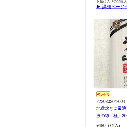
お気に入りの登録人
▶ 詳細ページ
222030204-004
地獄炊きに最適
波の絲「極」20
¥480（税込）