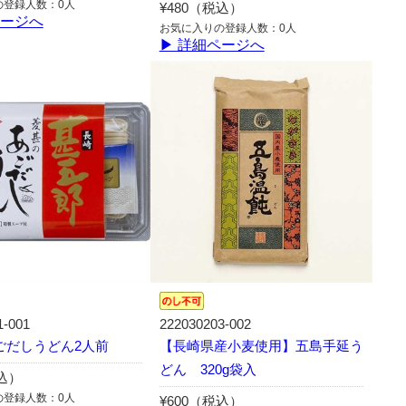
の登録人数：0人
¥480（税込）
ページへ
お気に入りの登録人数：0人
▶ 詳細ページへ
1-001
222030203-002
ごだしうどん2人前
【長崎県産小麦使用】五島手延う
どん 320g袋入
税込）
の登録人数：0人
¥600（税込）