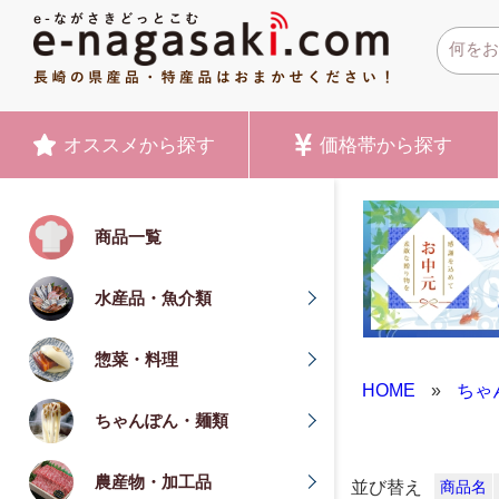
オススメ
から探す
価格帯
から探す
商品一覧
水産品・魚介類
惣菜・料理
HOME
»
ちゃ
ちゃんぽん・麺類
農産物・加工品
並び替え
商品名