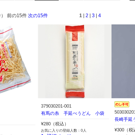
件） 前の15件
次の15件
1
|
2
|
3
|
4
379030201-001
50303020
有馬の糸 手延べうどん 小袋
長崎手延う
¥280（税込）
¥300（
お気に入りの登録人数：0人