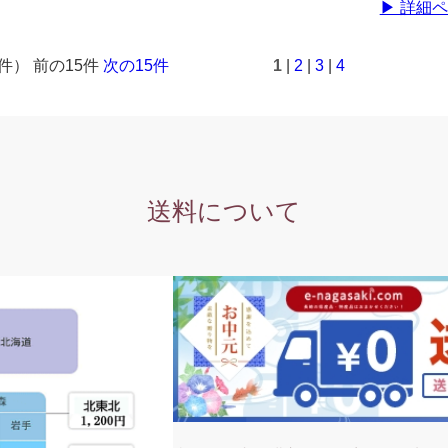
▶ 詳細
1件） 前の15件
次の15件
1
|
2
|
3
|
4
送料について