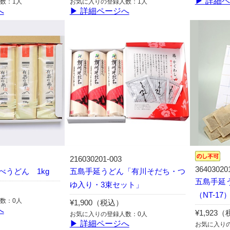
▶ 詳細
数：1人
お気に入りの登録人数：1人
へ
▶ 詳細ページへ
216030201-003
36403020
べうどん 1kg
五島手延うどん「有川そだち・つ
五島手延
ゆ入り・3束セット」
（NT-17
数：0人
¥1,900（税込）
へ
¥1,923
お気に入りの登録人数：0人
▶ 詳細ページへ
お気に入り