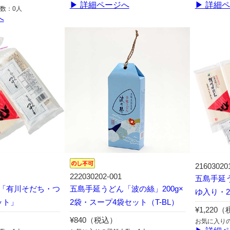
▶ 詳細ページへ
▶ 詳細
数：0人
へ
21603020
222030202-001
五島手延
「有川そだち・つ
五島手延うどん「波の絲」200g×
ゆ入り・
ット」
2袋・スープ4袋セット（T-BL）
¥1,220
¥840（税込）
お気に入り