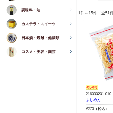
調味料・油
1件～15件（全51
カステラ・スイーツ
日本酒・焼酎・他酒類
コスメ・美容・園芸
216030201-010
ふしめん
¥270（税込）