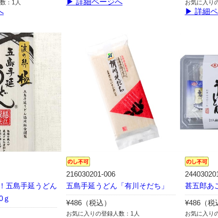
▶ 詳細ページへ
数：1人
お気に入り
へ
▶ 詳細
216030201-006
24403020
！五島手延うどん
五島手延うどん「有川そだち」
甚五郎あ
0ｇ
¥486（税込）
¥486（
お気に入りの登録人数：1人
お気に入り