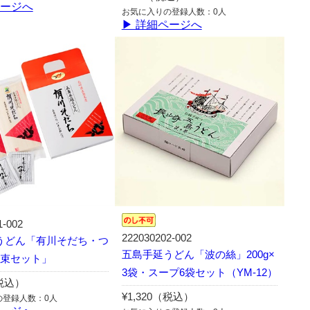
ページへ
お気に入りの登録人数：0人
▶ 詳細ページへ
1-002
222030202-002
うどん「有川そだち・つ
五島手延うどん「波の絲」200g×
2束セット」
3袋・スープ6袋セット（YM-12）
（税込）
¥1,320（税込）
の登録人数：0人