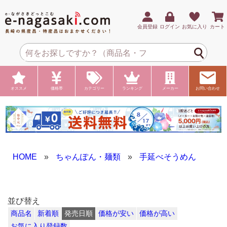
会員登録
ログイン
お気に入り
カート
オススメ
価格帯
カテゴリー
ランキング
メーカー
お問い合わせ
HOME
»
ちゃんぽん・麺類
»
手延べそうめん
並び替え
商品名
新着順
発売日順
価格が安い
価格が高い
お気に入り登録数