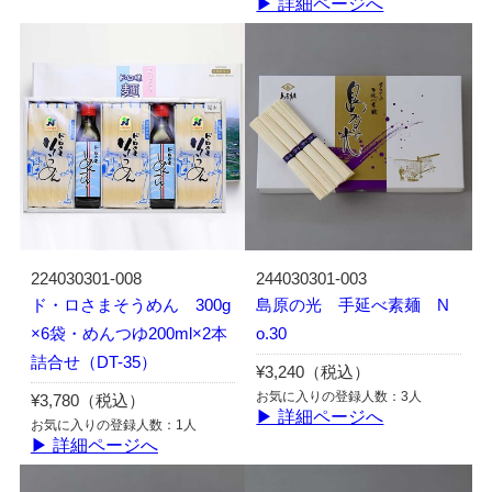
▶ 詳細ページへ
224030301-008
244030301-003
ド・ロさまそうめん 300g
島原の光 手延べ素麺 N
×6袋・めんつゆ200ml×2本
o.30
詰合せ（DT-35）
¥3,240（税込）
お気に入りの登録人数：3人
¥3,780（税込）
▶ 詳細ページへ
お気に入りの登録人数：1人
▶ 詳細ページへ