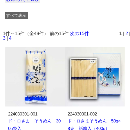
すべて表示
1件～15件（全49件） 前の15件
次の15件
1
|
2
3
|
4
224030301-001
224030301-002
ド・ロさま そうめん 30
ド・ロさまそうめん 50g×
0g袋入
8束 紙箱入（400g）