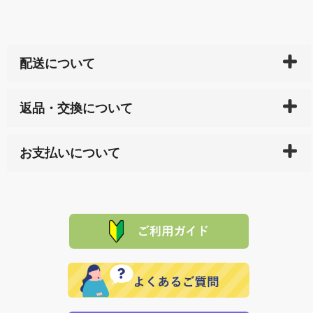
配送について
ご入金確認後（「クレジットカード」「PayPay」「楽
返品・交換について
天ペイ」の方はご注文受付後）、 長崎県下全域に点在
している生産メーカーへ、商品の手配を行います。 当
万一、ご注文商品と異なった商品が届いた場合、商品
サイト内で購入された商品の送料は、こちらの
全国送
お支払いについて
または配送途中の 事故などで不都合が生じている場合
料一覧表
をご確認ください。
は、メールにてご連絡下さい。早急に 商品を交換させ
当サイトは「前払い」の決済となります。お支払方法
て頂きます。（諸事情により交換できない場合は、商
に「銀行振込」 「郵便振込（ぱるる）」をご指定され
「産地直送」の商品を複数購入された場合は、それぞ
品代金を返金いたします。）
た場合、お客様からの ご入金を確認した後で、商品を
れの生産メーカーからお客様の元へ直送いたしますの
その際は誠に申し訳ありませんが、当協会までご注文
発送いたします。
で、 それぞれ個別に送料が必要になります。
と異なった商品等を着払いにてお送り頂きますようお
※「クレジットカード」「PayPay」「楽天ペイ」を指
願いいたします。
定された場合は、準備出来次第の便にてお送りいたし
ます。 （到着日指定をされている場合は、ご指定の日