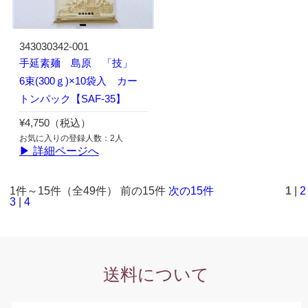
343030342-001
手延素麺 島原 「技」
6束(300ｇ)×10袋入 カー
トンパック【SAF-35】
¥4,750（税込）
お気に入りの登録人数：2人
▶ 詳細ページへ
1件～15件（全49件） 前の15件
次の15件
1
|
2
3
|
4
送料について