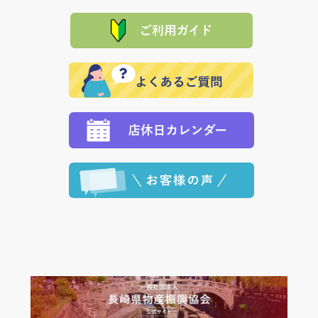
「産地直送」の商品を複数購入された場合は、それぞ
品代金を返金いたします。）
た場合、お客様からの ご入金を確認した後で、商品を
れの生産メーカーからお客様の元へ直送いたしますの
その際は誠に申し訳ありませんが、当協会までご注文
発送いたします。
で、 それぞれ個別に送料が必要になります。
と異なった商品等を着払いにてお送り頂きますようお
※「クレジットカード」「PayPay」「楽天ペイ」を指
願いいたします。
定された場合は、準備出来次第の便にてお送りいたし
ます。 （到着日指定をされている場合は、ご指定の日
程に合わせてお届けいたします。）