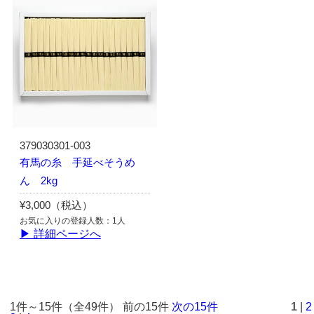
379030301-003
有馬の糸 手延べそうめ
ん 2kg
¥3,000（税込）
お気に入りの登録人数：1人
▶ 詳細ページへ
1件～15件（全49件） 前の15件
次の15件
1
|
2