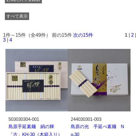
すべて表示
1件～15件（全49件） 前の15件
次の15件
1
|
2
3
|
4
503030304-001
244030301-003
島原手延素麺 絹の輝
島原の光 手延べ素麺 N
「古」KH-30（木箱入り）
o.30