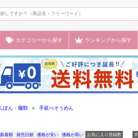
カテゴリー
から探す
ランキング
から探す
んぽん・麺類
»
手延べそうめん
新着順
発売日順
価格が安い
価格が高い
お気に入り登録数