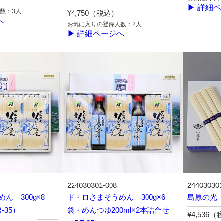
▶ 詳細
数：3人
¥4,750（税込）
へ
お気に入りの登録人数：2人
▶ 詳細ページへ
224030301-008
24403030
ん 300g×8
ド・ロさまそうめん 300g×6
島原の光
-35）
袋・めんつゆ200ml×2本詰合せ
¥4,536