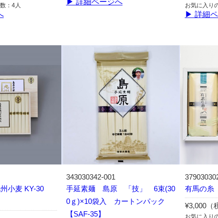
▶ 詳細ページへ
数：4人
お気に入り
へ
▶ 詳細
343030342-001
37903030
小麦 KY-30
手延素麺 島原 「技」 6束(30
有馬の糸 
0ｇ)×10袋入 カートンパック
¥3,000
【SAF-35】
お気に入り