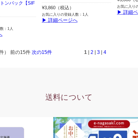
ートンパック【SIF
お気に入り
¥3,860（税込）
▶ 詳細
お気に入りの登録人数：1人
▶ 詳細ページへ
数：1人
へ
9件） 前の15件
次の15件
1
|
2
|
3
|
4
送料について