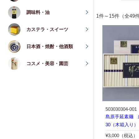
調味料・油
1件～15件（全49
カステラ・スイーツ
日本酒・焼酎・他酒類
コスメ・美容・園芸
503030304-001
島原手延素麺 
30（木箱入り）
¥3,000（税込）