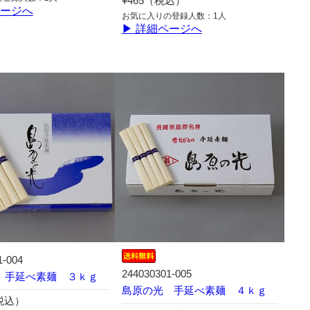
¥465（税込）
ページへ
お気に入りの登録人数：1人
▶ 詳細ページへ
1-004
244030301-005
 手延べ素麺 ３ｋｇ
島原の光 手延べ素麺 ４ｋｇ
（税込）