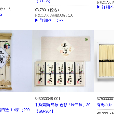
（DT-35）
お気に入り
▶ 詳細
数：1人
¥3,780（税込）
へ
お気に入りの登録人数：1人
▶ 詳細ページへ
343030348-001
37903030
手延素麺 島原 色彩「匠三昧」30
有馬の糸
臼造り 4束（200
【SG-304】
¥3,000