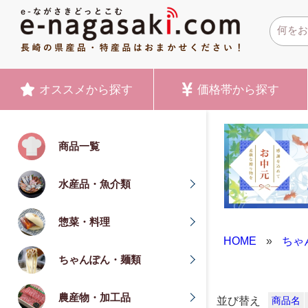
オススメ
から探す
価格帯
から探す
商品一覧
水産品・魚介類
惣菜・料理
HOME
»
ちゃ
ちゃんぽん・麺類
農産物・加工品
並び替え
商品名