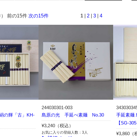
件） 前の15件
次の15件
1
|
2
|
3
|
4
244030301-003
34303034
絹の輝「古」KH-
島原の光 手延べ素麺 No.30
手延素麺 
【SG-30
¥3,240（税込）
お気に入りの登録人数：3人
¥3,860