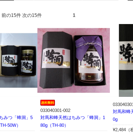
3件） 前の15件 次の15件
1
03304030
033040301-002
対馬和蜂
ちみつ「蜂洞」5
対馬和蜂天然はちみつ「蜂洞」1
0g
TH-50W）
80g（TH-80）
¥2,484