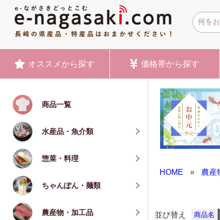
オススメ
から探す
価格帯
から探す
商品一覧
水産品・魚介類
惣菜・料理
HOME
»
農産
ちゃんぽん・麺類
農産物・加工品
並び替え
商品名