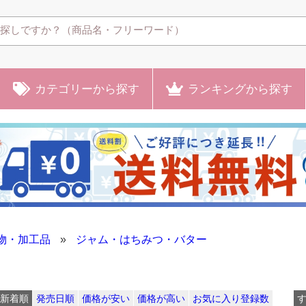
カテゴリー
から探す
ランキング
から探す
物・加工品
»
ジャム・はちみつ・バター
新着順
発売日順
価格が安い
価格が高い
お気に入り登録数