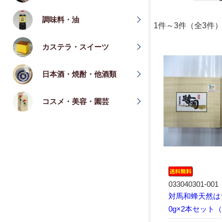
調味料・油
1件～3件（全
カステラ・スイーツ
日本酒・焼酎・他酒類
コスメ・美容・園芸
033040301-001
対馬和蜂天然は
0g×2本セット（