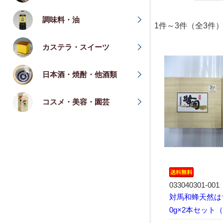
調味料・油
1件～3件（全
カステラ・スイーツ
日本酒・焼酎・他酒類
コスメ・美容・園芸
033040301-001
対馬和蜂天然は
0g×2本セット（