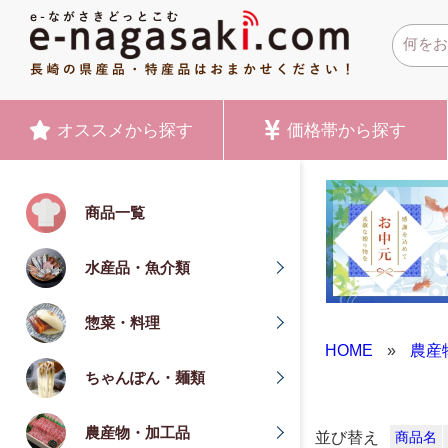
オススメ
から探す
価格帯
から探す
商品一覧
水産品・魚介類
惣菜・料理
HOME
»
農産
ちゃんぽん・麺類
農産物・加工品
並び替え
商品名