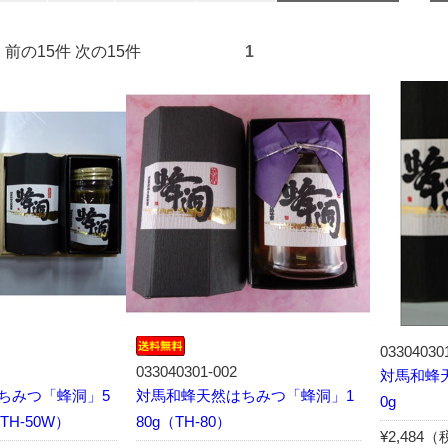
3件） 前の15件 次の15件
1
03304030
033040301-002
対馬和蜂
ちみつ「蜂洞」5
対馬和蜂天然はちみつ「蜂洞」1
0g
TH-50W）
80g（TH-80）
¥2,484