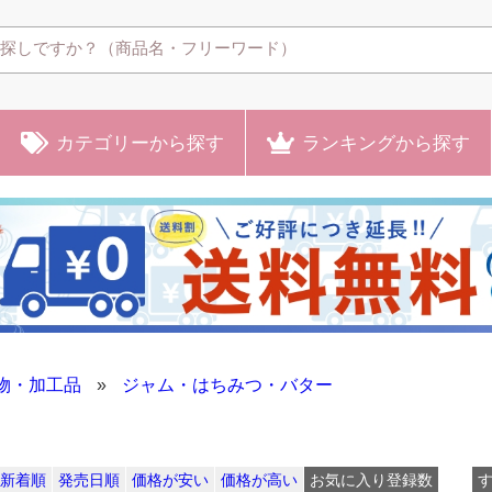
カテゴリー
から探す
ランキング
から探す
物・加工品
»
ジャム・はちみつ・バター
新着順
発売日順
価格が安い
価格が高い
お気に入り登録数