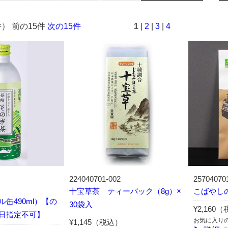
件） 前の15件
次の15件
1
|
2
|
3
|
4
224040701-002
25704070
十宝草茶 ティーバック（8g）×
こばやし
缶490ml）【の
30袋入
¥2,160
日指定不可】
お気に入り
¥1,145（税込）