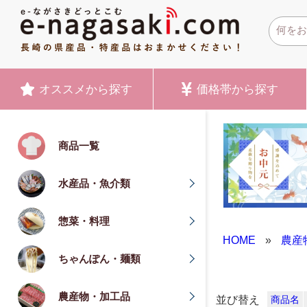
オススメ
から探す
価格帯
から探す
商品一覧
水産品・魚介類
惣菜・料理
HOME
»
農産
ちゃんぽん・麺類
農産物・加工品
並び替え
商品名