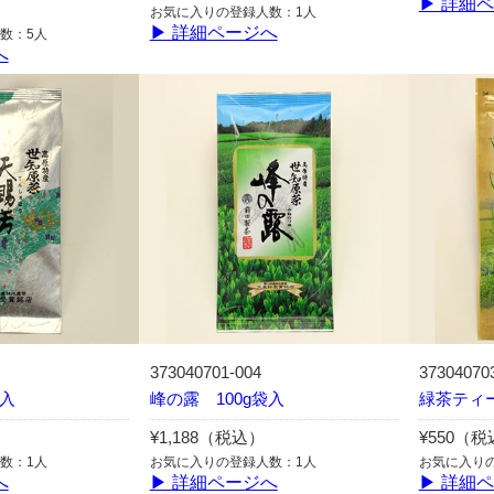
▶ 詳細
お気に入りの登録人数：1人
▶ 詳細ページへ
数：5人
へ
373040701-004
37304070
袋入
峰の露 100g袋入
緑茶ティ
¥1,188（税込）
¥550（
数：1人
お気に入りの登録人数：1人
お気に入り
へ
▶ 詳細ページへ
▶ 詳細