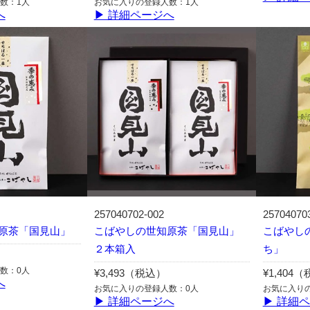
数：1人
お気に入りの登録人数：1人
へ
▶ 詳細ページへ
257040702-002
25704070
原茶「国見山」
こばやしの世知原茶「国見山」
こばやし
２本箱入
ち」
数：0人
¥3,493（税込）
¥1,404
へ
お気に入りの登録人数：0人
お気に入り
▶ 詳細ページへ
▶ 詳細