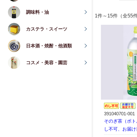
調味料・油
1件～15件（全55
カステラ・スイーツ
日本酒・焼酎・他酒類
コスメ・美容・園芸
391040701-001
そのぎ茶（ボトル
し不可、お届け