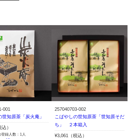
1-001
257040703-002
の世知原茶「炭火庵」
こばやしの世知原茶「世知原そだ
ち」 ２本箱入
（税込）
の登録人数：1人
¥3,061（税込）