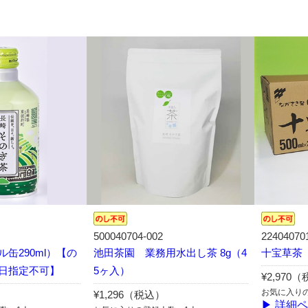
500040704-002
22404070
缶290ml）【の
池田茶園 業務用水出し茶 8g（4
十宝草茶 
日指定不可】
5ヶ入）
¥2,970
お気に入り
¥1,296（税込）
▶ 詳細