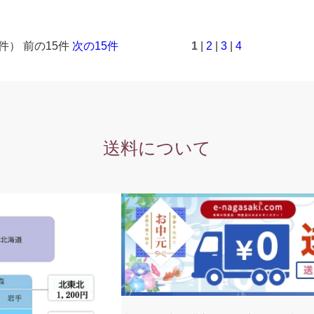
5件） 前の15件
次の15件
1
|
2
|
3
|
4
送料について