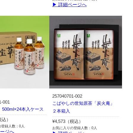
▶ 詳細ページへ
257040701-002
1-001
こばやしの世知原茶「炭火庵」
500ml×24本入ケース
２本箱入
（税込）
¥4,573（税込）
の登録人数：0人
お気に入りの登録人数：0人
ページへ