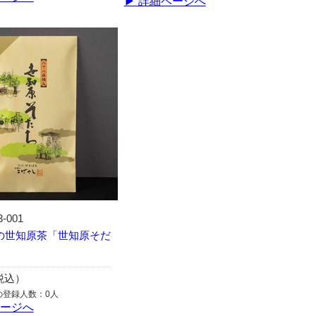
▶ 詳細ページへ
3-001
の世知原茶「世知原そだ
（税込）
の登録人数：0人
ページへ