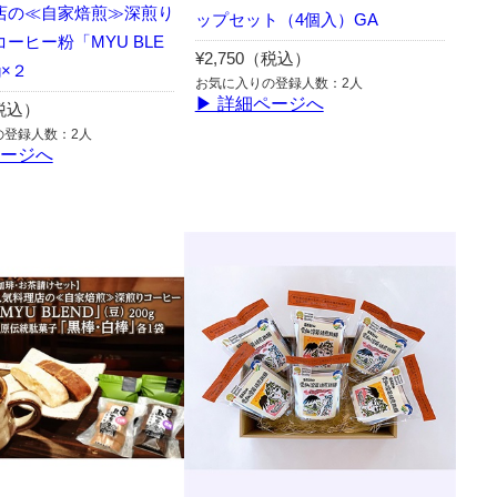
店の≪自家焙煎≫深煎り
ップセット（4個入）GA
ーヒー粉「MYU BLE
¥2,750（税込）
g×２
お気に入りの登録人数：2人
▶ 詳細ページへ
（税込）
の登録人数：2人
ページへ