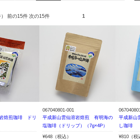
15件） 前の15件 次の15件
1
067040801-001
06704080
岩焙煎珈琲 ドリ
平成新山雲仙溶岩焙煎 有明海の
平成新山
塩珈琲（ドリップ）（7g×4P）
し珈琲
¥648（税込）
¥810（