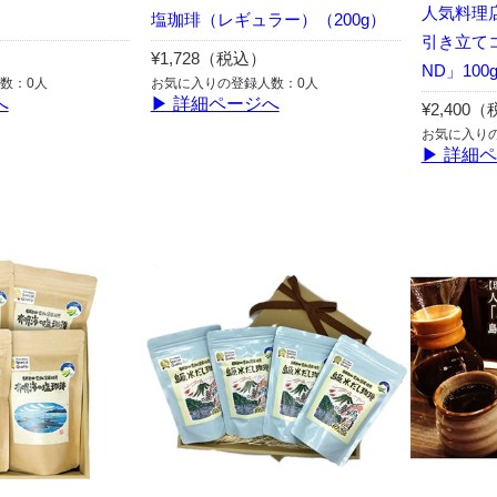
人気料理
塩珈琲（レギュラー）（200g）
引き立てコ
¥1,728（税込）
ND」100
数：0人
お気に入りの登録人数：0人
へ
▶ 詳細ページへ
¥2,400
お気に入り
▶ 詳細