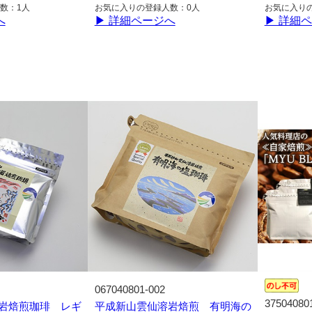
数：1人
お気に入りの登録人数：0人
お気に入り
へ
▶ 詳細ページへ
▶ 詳細
067040801-002
37504080
岩焙煎珈琲 レギ
平成新山雲仙溶岩焙煎 有明海の