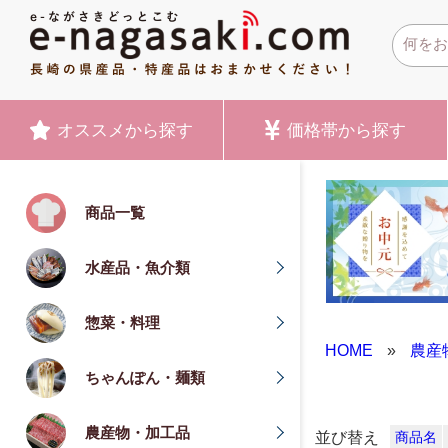
オススメ
から探す
価格帯
から探す
商品一覧
水産品・魚介類
惣菜・料理
HOME
»
農産
ちゃんぽん・麺類
農産物・加工品
並び替え
商品名