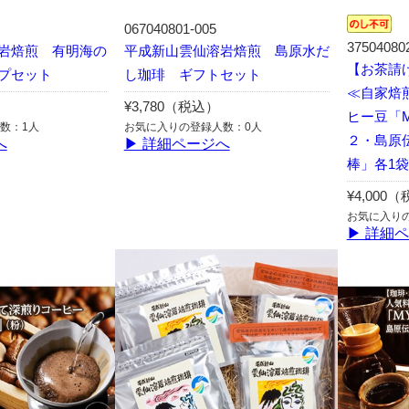
067040801-005
37504080
岩焙煎 有明海の
平成新山雲仙溶岩焙煎 島原水だ
【お茶請
プセット
し珈琲 ギフトセット
≪自家焙
¥3,780（税込）
ヒー豆「MY
数：1人
お気に入りの登録人数：0人
２・島原
へ
▶ 詳細ページへ
棒」各1袋
¥4,000
お気に入り
▶ 詳細