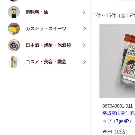
調味料・油
1件～15件（全
カステラ・スイーツ
日本酒・焼酎・他酒類
コスメ・美容・園芸
067040801-011
平成新山雲仙溶
ップ（7g×4P）
¥594（税込）