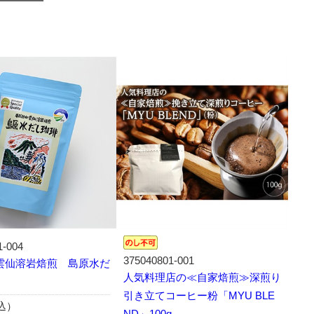
1-004
375040801-001
雲仙溶岩焙煎 島原水だ
人気料理店の≪自家焙煎≫深煎り
引き立てコーヒー粉「MYU BLE
税込）
ND」100g