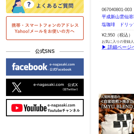
067040801-003
平成新山雲仙溶
塩珈琲 ドリッ
¥2,950（税込）
お気に入りの登録人
▶ 詳細ページ
公式SNS