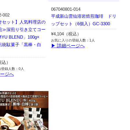
067040801-014
2-002
平成新山雲仙溶岩焙煎珈琲 ドリ
けセット】人気料理店の
ップセット（6個入）GC-3300
煎≫深煎り引き立てコー
¥4,104（税込）
U BLEND」100g×
お気に入りの登録人数：1人
伝統駄菓子「黒棒・白
▶ 詳細ページへ
（税込）
の登録人数：0人
ページへ