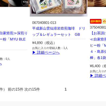
067040801-013
37504080
平成新山雲仙溶岩焙煎珈琲 ドリ
自家焙煎≫深煎り
【お茶請
ップ＆レギュラーセット GB
粉「MYU BLE
≪自家焙
¥4,890（税込）
ヒー粉「MY
お気に入りの登録人数：1人
４・島原
▶ 詳細ページへ
棒」各1袋
数：0人
へ
¥6,400
お気に入り
▶ 詳細
全15件） 前の15件 次の15件
1