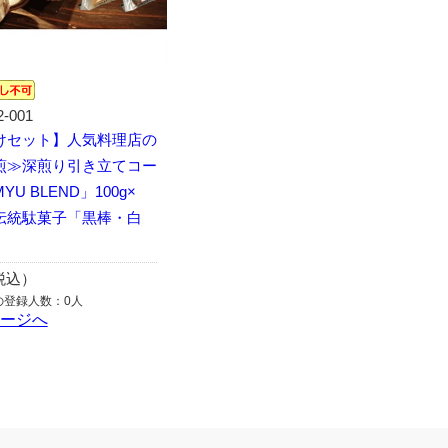
2-001
けセット】人気料理店の
煎≫深煎り引き立てコー
U BLEND」100g×
伝統駄菓子「黒棒・白
（税込）
の登録人数：0人
ページへ