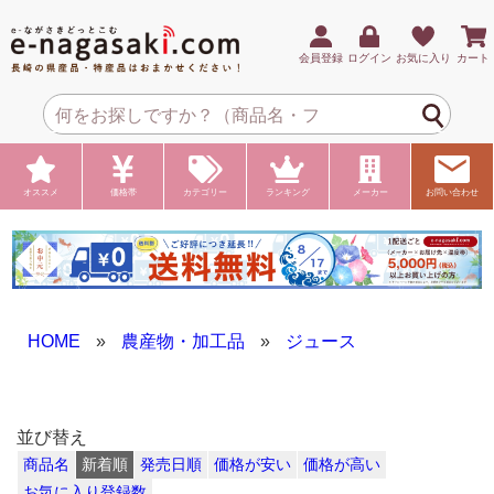
会員登録
ログイン
お気に入り
カート
オススメ
価格帯
カテゴリー
ランキング
メーカー
お問い合わせ
HOME
»
農産物・加工品
»
ジュース
並び替え
商品名
新着順
発売日順
価格が安い
価格が高い
お気に入り登録数