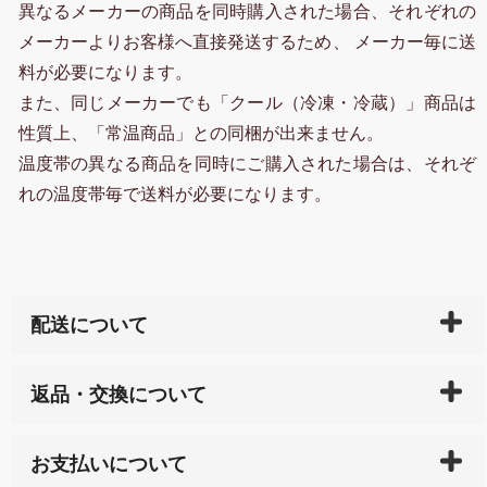
異なるメーカーの商品を同時購入された場合、それぞれの
メーカーよりお客様へ直接発送するため、 メーカー毎に送
料が必要になります。
また、同じメーカーでも「クール（冷凍・冷蔵）」商品は
性質上、「常温商品」との同梱が出来ません。
温度帯の異なる商品を同時にご購入された場合は、それぞ
れの温度帯毎で送料が必要になります。
配送について
ご入金確認後（「クレジットカード」「PayPay」「楽
返品・交換について
天ペイ」の方はご注文受付後）、 長崎県下全域に点在
している生産メーカーへ、商品の手配を行います。 当
万一、ご注文商品と異なった商品が届いた場合、商品
サイト内で購入された商品の送料は、こちらの
全国送
お支払いについて
または配送途中の 事故などで不都合が生じている場合