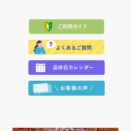
料一覧表
をご確認ください。
は、メールにてご連絡下さい。早急に 商品を交換させ
当サイトは「前払い」の決済となります。お支払方法
て頂きます。（諸事情により交換できない場合は、商
に「銀行振込」 「郵便振込（ぱるる）」をご指定され
「産地直送」の商品を複数購入された場合は、それぞ
品代金を返金いたします。）
た場合、お客様からの ご入金を確認した後で、商品を
れの生産メーカーからお客様の元へ直送いたしますの
その際は誠に申し訳ありませんが、当協会までご注文
発送いたします。
で、 それぞれ個別に送料が必要になります。
と異なった商品等を着払いにてお送り頂きますようお
※「クレジットカード」「PayPay」「楽天ペイ」を指
願いいたします。
定された場合は、準備出来次第の便にてお送りいたし
ます。 （到着日指定をされている場合は、ご指定の日
程に合わせてお届けいたします。）