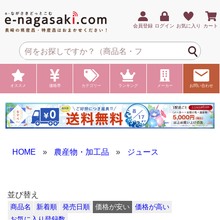
会員登録
ログイン
お気に入り
カート
オススメ
価格帯
カテゴリー
ランキング
メーカー
お問い合わせ
HOME
»
農産物・加工品
»
ジュース
並び替え
商品名
新着順
発売日順
価格が安い
価格が高い
お気に入り登録数