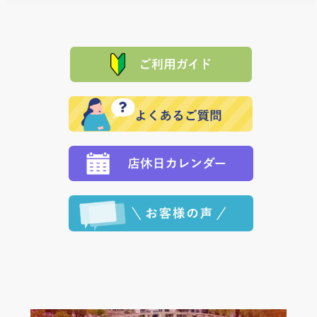
料一覧表
をご確認ください。
は、メールにてご連絡下さい。早急に 商品を交換させ
当サイトは「前払い」の決済となります。お支払方法
て頂きます。（諸事情により交換できない場合は、商
に「銀行振込」 「郵便振込（ぱるる）」をご指定され
「産地直送」の商品を複数購入された場合は、それぞ
品代金を返金いたします。）
た場合、お客様からの ご入金を確認した後で、商品を
れの生産メーカーからお客様の元へ直送いたしますの
その際は誠に申し訳ありませんが、当協会までご注文
発送いたします。
で、 それぞれ個別に送料が必要になります。
と異なった商品等を着払いにてお送り頂きますようお
※「クレジットカード」「PayPay」「楽天ペイ」を指
願いいたします。
定された場合は、準備出来次第の便にてお送りいたし
ます。 （到着日指定をされている場合は、ご指定の日
程に合わせてお届けいたします。）