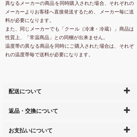
異なるメーカーの商品を同時購入された場合、それぞれの
メーカーよりお客様へ直接発送するため、 メーカー毎に送
料が必要になります。
また、同じメーカーでも「クール（冷凍・冷蔵）」商品は
性質上、「常温商品」との同梱が出来ません。
温度帯の異なる商品を同時にご購入された場合は、それぞ
れの温度帯毎で送料が必要になります。
配送について
ご入金確認後（「クレジットカード」「PayPay」「楽
返品・交換について
天ペイ」の方はご注文受付後）、 長崎県下全域に点在
している生産メーカーへ、商品の手配を行います。 当
万一、ご注文商品と異なった商品が届いた場合、商品
サイト内で購入された商品の送料は、こちらの
全国送
お支払いについて
または配送途中の 事故などで不都合が生じている場合