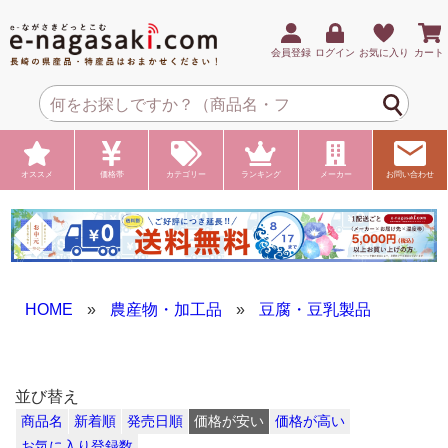
会員登録
ログイン
お気に入り
カート
オススメ
価格帯
カテゴリー
ランキング
メーカー
お問い合わせ
HOME
»
農産物・加工品
»
豆腐・豆乳製品
並び替え
商品名
新着順
発売日順
価格が安い
価格が高い
お気に入り登録数