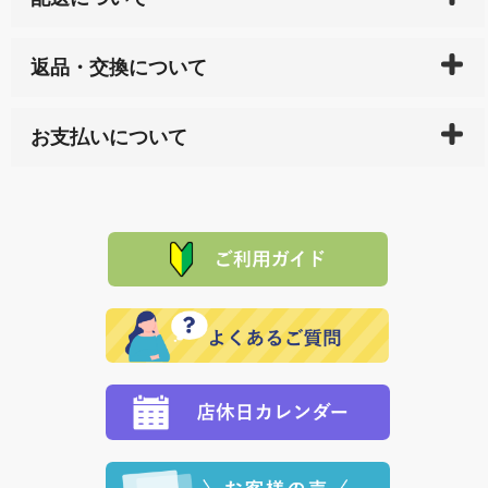
ご入金確認後（「クレジットカード」「PayPay」「楽
返品・交換について
天ペイ」の方はご注文受付後）、 長崎県下全域に点在
している生産メーカーへ、商品の手配を行います。 当
万一、ご注文商品と異なった商品が届いた場合、商品
サイト内で購入された商品の送料は、こちらの
全国送
お支払いについて
または配送途中の 事故などで不都合が生じている場合
料一覧表
をご確認ください。
は、メールにてご連絡下さい。早急に 商品を交換させ
当サイトは「前払い」の決済となります。お支払方法
て頂きます。（諸事情により交換できない場合は、商
に「銀行振込」 「郵便振込（ぱるる）」をご指定され
「産地直送」の商品を複数購入された場合は、それぞ
品代金を返金いたします。）
た場合、お客様からの ご入金を確認した後で、商品を
れの生産メーカーからお客様の元へ直送いたしますの
その際は誠に申し訳ありませんが、当協会までご注文
発送いたします。
で、 それぞれ個別に送料が必要になります。
と異なった商品等を着払いにてお送り頂きますようお
※「クレジットカード」「PayPay」「楽天ペイ」を指
願いいたします。
定された場合は、準備出来次第の便にてお送りいたし
ます。 （到着日指定をされている場合は、ご指定の日
程に合わせてお届けいたします。）