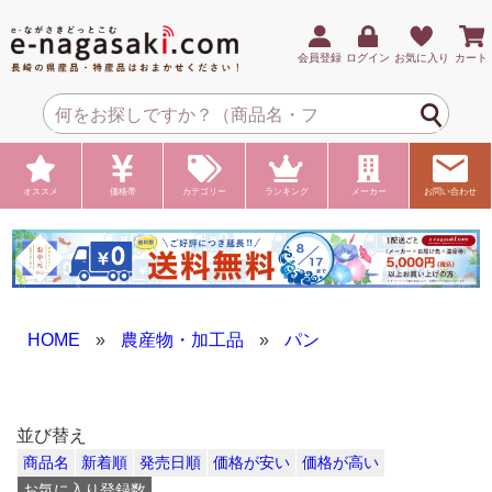
会員登録
ログイン
お気に入り
カート
オススメ
価格帯
カテゴリー
ランキング
メーカー
お問い合わせ
HOME
»
農産物・加工品
»
パン
並び替え
商品名
新着順
発売日順
価格が安い
価格が高い
お気に入り登録数