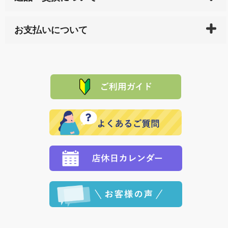
している生産メーカーへ、商品の手配を行います。 当
万一、ご注文商品と異なった商品が届いた場合、商品
サイト内で購入された商品の送料は、こちらの
全国送
お支払いについて
または配送途中の 事故などで不都合が生じている場合
料一覧表
をご確認ください。
は、メールにてご連絡下さい。早急に 商品を交換させ
当サイトは「前払い」の決済となります。お支払方法
て頂きます。（諸事情により交換できない場合は、商
に「銀行振込」 「郵便振込（ぱるる）」をご指定され
「産地直送」の商品を複数購入された場合は、それぞ
品代金を返金いたします。）
た場合、お客様からの ご入金を確認した後で、商品を
れの生産メーカーからお客様の元へ直送いたしますの
その際は誠に申し訳ありませんが、当協会までご注文
発送いたします。
で、 それぞれ個別に送料が必要になります。
と異なった商品等を着払いにてお送り頂きますようお
※「クレジットカード」「PayPay」「楽天ペイ」を指
願いいたします。
定された場合は、準備出来次第の便にてお送りいたし
ます。 （到着日指定をされている場合は、ご指定の日
程に合わせてお届けいたします。）