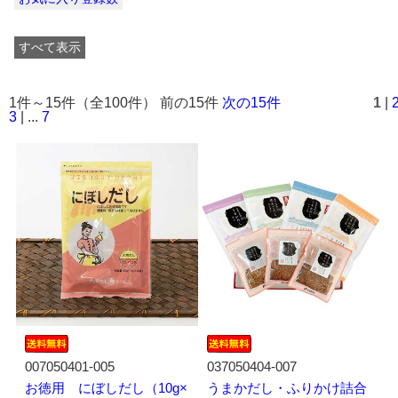
すべて表示
1件～15件（全100件） 前の15件
次の15件
1
|
3
| ...
7
007050401-005
037050404-007
お徳用 にぼしだし（10g×
うまかだし・ふりかけ詰合