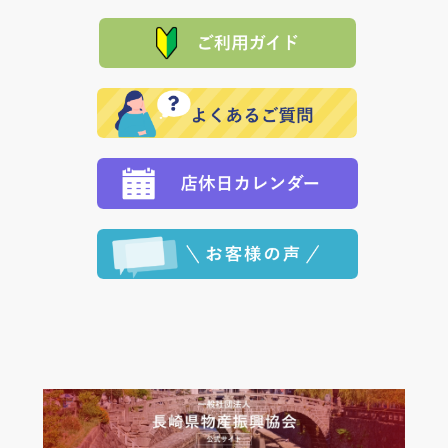
「産地直送」の商品を複数購入された場合は、それぞ
品代金を返金いたします。）
た場合、お客様からの ご入金を確認した後で、商品を
れの生産メーカーからお客様の元へ直送いたしますの
その際は誠に申し訳ありませんが、当協会までご注文
発送いたします。
で、 それぞれ個別に送料が必要になります。
と異なった商品等を着払いにてお送り頂きますようお
※「クレジットカード」「PayPay」「楽天ペイ」を指
願いいたします。
定された場合は、準備出来次第の便にてお送りいたし
ます。 （到着日指定をされている場合は、ご指定の日
程に合わせてお届けいたします。）