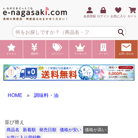
会員登録
ログイン
お気に入り
カート
オススメ
価格帯
カテゴリー
ランキング
メーカー
お問い合わせ
HOME
»
調味料・油
並び替え
商品名
新着順
発売日順
価格が安い
価格が高い
お気に入り登録数