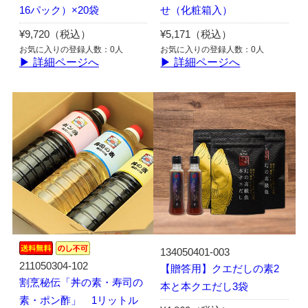
16パック）×20袋
せ（化粧箱入）
¥9,720（税込）
¥5,171（税込）
お気に入りの登録人数：0人
お気に入りの登録人数：0人
▶ 詳細ページへ
▶ 詳細ページへ
134050401-003
211050304-102
【贈答用】クエだしの素2
割烹秘伝「丼の素・寿司の
本と本クエだし3袋
素・ポン酢」 1リットル