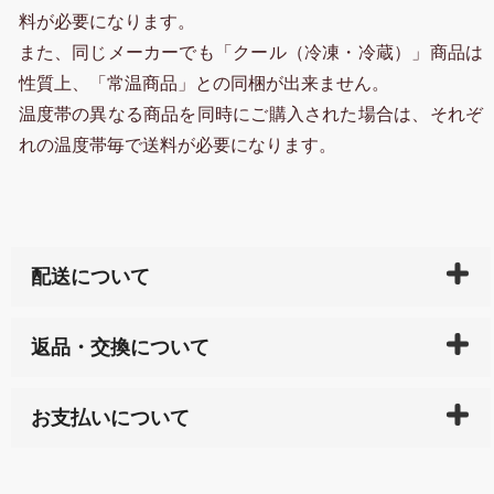
料が必要になります。
また、同じメーカーでも「クール（冷凍・冷蔵）」商品は
性質上、「常温商品」との同梱が出来ません。
温度帯の異なる商品を同時にご購入された場合は、それぞ
れの温度帯毎で送料が必要になります。
配送について
ご入金確認後（「クレジットカード」「PayPay」「楽
返品・交換について
天ペイ」の方はご注文受付後）、 長崎県下全域に点在
している生産メーカーへ、商品の手配を行います。 当
万一、ご注文商品と異なった商品が届いた場合、商品
サイト内で購入された商品の送料は、こちらの
全国送
お支払いについて
または配送途中の 事故などで不都合が生じている場合
料一覧表
をご確認ください。
は、メールにてご連絡下さい。早急に 商品を交換させ
当サイトは「前払い」の決済となります。お支払方法
て頂きます。（諸事情により交換できない場合は、商
に「銀行振込」 「郵便振込（ぱるる）」をご指定され