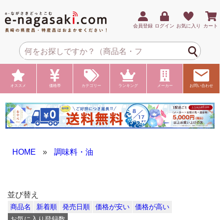
会員登録
ログイン
お気に入り
カート
オススメ
価格帯
カテゴリー
ランキング
メーカー
お問い合わせ
HOME
»
調味料・油
並び替え
商品名
新着順
発売日順
価格が安い
価格が高い
お気に入り登録数