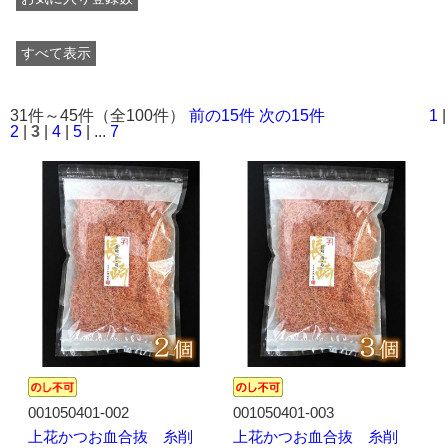
すべて表示
31件～45件（全100件）
前の15件
次の15件
1
|
2
|
3
|
4
|
5
| ...
7
001050401-002
001050401-003
上花かつお血合抜 糸削
上花かつお血合抜 糸削