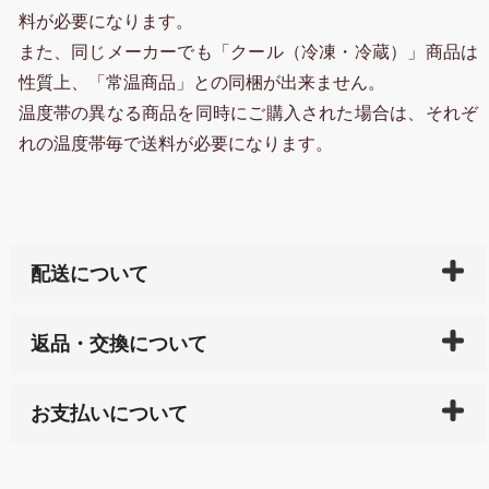
料が必要になります。
また、同じメーカーでも「クール（冷凍・冷蔵）」商品は
性質上、「常温商品」との同梱が出来ません。
温度帯の異なる商品を同時にご購入された場合は、それぞ
れの温度帯毎で送料が必要になります。
配送について
ご入金確認後（「クレジットカード」「PayPay」「楽
返品・交換について
天ペイ」の方はご注文受付後）、 長崎県下全域に点在
している生産メーカーへ、商品の手配を行います。 当
万一、ご注文商品と異なった商品が届いた場合、商品
サイト内で購入された商品の送料は、こちらの
全国送
お支払いについて
または配送途中の 事故などで不都合が生じている場合
料一覧表
をご確認ください。
は、メールにてご連絡下さい。早急に 商品を交換させ
当サイトは「前払い」の決済となります。お支払方法
て頂きます。（諸事情により交換できない場合は、商
に「銀行振込」 「郵便振込（ぱるる）」をご指定され