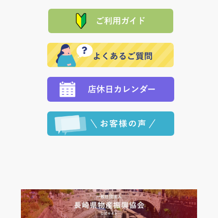
「産地直送」の商品を複数購入された場合は、それぞ
品代金を返金いたします。）
た場合、お客様からの ご入金を確認した後で、商品を
れの生産メーカーからお客様の元へ直送いたしますの
その際は誠に申し訳ありませんが、当協会までご注文
発送いたします。
で、 それぞれ個別に送料が必要になります。
と異なった商品等を着払いにてお送り頂きますようお
※「クレジットカード」「PayPay」「楽天ペイ」を指
願いいたします。
定された場合は、準備出来次第の便にてお送りいたし
ます。 （到着日指定をされている場合は、ご指定の日
程に合わせてお届けいたします。）