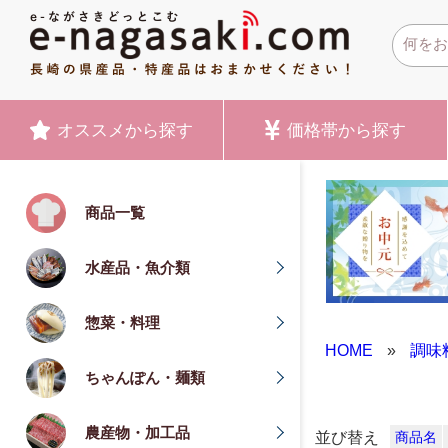
オススメ
から探す
価格帯
から探す
商品一覧
水産品・魚介類
惣菜・料理
HOME
»
調味
ちゃんぽん・麺類
農産物・加工品
並び替え
商品名