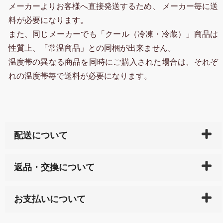
メーカーよりお客様へ直接発送するため、 メーカー毎に送
料が必要になります。
また、同じメーカーでも「クール（冷凍・冷蔵）」商品は
性質上、「常温商品」との同梱が出来ません。
温度帯の異なる商品を同時にご購入された場合は、それぞ
れの温度帯毎で送料が必要になります。
配送について
ご入金確認後（「クレジットカード」「PayPay」「楽
返品・交換について
天ペイ」の方はご注文受付後）、 長崎県下全域に点在
している生産メーカーへ、商品の手配を行います。 当
万一、ご注文商品と異なった商品が届いた場合、商品
サイト内で購入された商品の送料は、こちらの
全国送
お支払いについて
または配送途中の 事故などで不都合が生じている場合
料一覧表
をご確認ください。
は、メールにてご連絡下さい。早急に 商品を交換させ
当サイトは「前払い」の決済となります。お支払方法