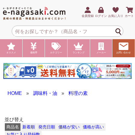
会員登録
ログイン
お気に入り
カート
オススメ
価格帯
カテゴリー
ランキング
メーカー
お問い合わせ
HOME
»
調味料・油
»
料理の素
並び替え
商品名
新着順
発売日順
価格が安い
価格が高い
お気に入り登録数