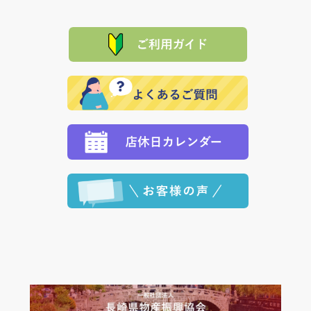
て頂きます。（諸事情により交換できない場合は、商
に「銀行振込」 「郵便振込（ぱるる）」をご指定され
「産地直送」の商品を複数購入された場合は、それぞ
品代金を返金いたします。）
た場合、お客様からの ご入金を確認した後で、商品を
れの生産メーカーからお客様の元へ直送いたしますの
その際は誠に申し訳ありませんが、当協会までご注文
発送いたします。
で、 それぞれ個別に送料が必要になります。
と異なった商品等を着払いにてお送り頂きますようお
※「クレジットカード」「PayPay」「楽天ペイ」を指
願いいたします。
定された場合は、準備出来次第の便にてお送りいたし
ます。 （到着日指定をされている場合は、ご指定の日
程に合わせてお届けいたします。）