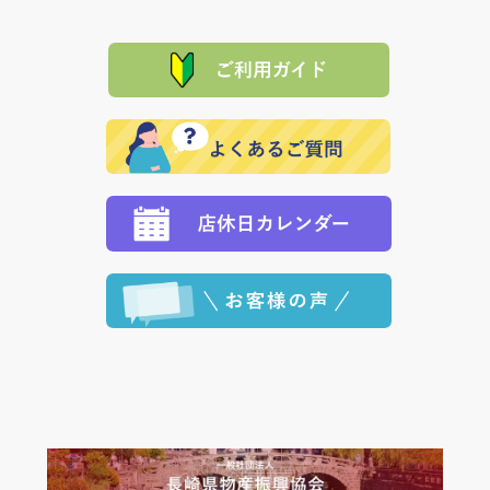
て頂きます。（諸事情により交換できない場合は、商
に「銀行振込」 「郵便振込（ぱるる）」をご指定され
「産地直送」の商品を複数購入された場合は、それぞ
品代金を返金いたします。）
た場合、お客様からの ご入金を確認した後で、商品を
れの生産メーカーからお客様の元へ直送いたしますの
その際は誠に申し訳ありませんが、当協会までご注文
発送いたします。
で、 それぞれ個別に送料が必要になります。
と異なった商品等を着払いにてお送り頂きますようお
※「クレジットカード」「PayPay」「楽天ペイ」を指
願いいたします。
定された場合は、準備出来次第の便にてお送りいたし
ます。 （到着日指定をされている場合は、ご指定の日
程に合わせてお届けいたします。）