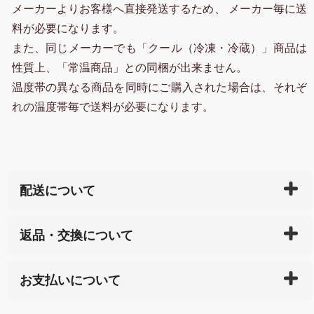
メーカーよりお客様へ直接発送するため、 メーカー毎に送
料が必要になります。
また、同じメーカーでも「クール（冷凍・冷蔵）」商品は
性質上、「常温商品」との同梱が出来ません。
温度帯の異なる商品を同時にご購入された場合は、それぞ
れの温度帯毎で送料が必要になります。
配送について
ご入金確認後（「クレジットカード」「PayPay」「楽
返品・交換について
天ペイ」の方はご注文受付後）、 長崎県下全域に点在
している生産メーカーへ、商品の手配を行います。 当
万一、ご注文商品と異なった商品が届いた場合、商品
サイト内で購入された商品の送料は、こちらの
全国送
お支払いについて
または配送途中の 事故などで不都合が生じている場合
料一覧表
をご確認ください。
は、メールにてご連絡下さい。早急に 商品を交換させ
当サイトは「前払い」の決済となります。お支払方法