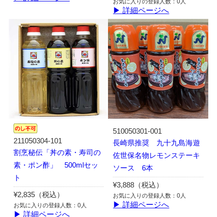
お気に入りの登録人数：0人
▶ 詳細ページへ
510050301-001
211050304-101
長崎県推奨 九十九島海遊
割烹秘伝「丼の素・寿司の
佐世保名物レモンステーキ
素・ポン酢」 500mlセッ
ソース 6本
ト
¥3,888（税込）
¥2,835（税込）
お気に入りの登録人数：0人
▶ 詳細ページへ
お気に入りの登録人数：0人
▶ 詳細ページへ