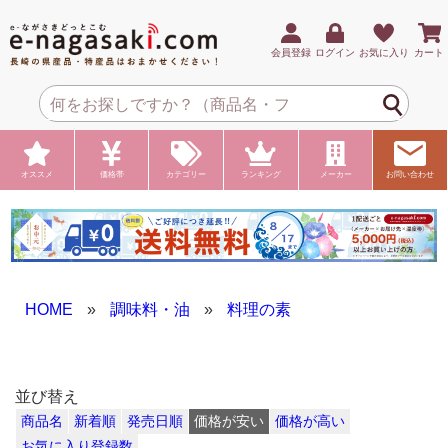
会員登録
ログイン
お気に入り
カート
オススメ
価格帯
カテゴリー
ランキング
メーカー
お問い合わせ
HOME
»
調味料・油
»
料理の素
並び替え
商品名
新着順
発売日順
価格が安い
価格が高い
お気に入り登録数