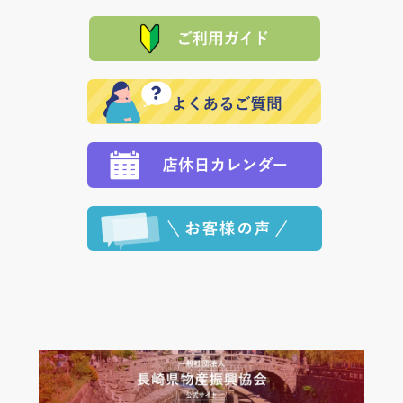
「産地直送」の商品を複数購入された場合は、それぞ
品代金を返金いたします。）
た場合、お客様からの ご入金を確認した後で、商品を
れの生産メーカーからお客様の元へ直送いたしますの
その際は誠に申し訳ありませんが、当協会までご注文
発送いたします。
で、 それぞれ個別に送料が必要になります。
と異なった商品等を着払いにてお送り頂きますようお
※「クレジットカード」「PayPay」「楽天ペイ」を指
願いいたします。
定された場合は、準備出来次第の便にてお送りいたし
ます。 （到着日指定をされている場合は、ご指定の日
程に合わせてお届けいたします。）