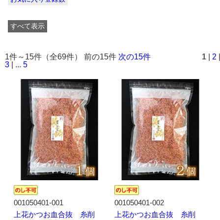
すべて表示
1件～15件（全69件） 前の15件
次の15件
1
|
2
3
| ...
5
001050401-001
001050401-002
上花かつお血合抜 糸削
上花かつお血合抜 糸削