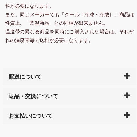
料が必要になります。
また、同じメーカーでも「クール（冷凍・冷蔵）」商品は
性質上、「常温商品」との同梱が出来ません。
温度帯の異なる商品を同時にご購入された場合は、それぞ
れの温度帯毎で送料が必要になります。
配送について
ご入金確認後（「クレジットカード」「PayPay」「楽
返品・交換について
天ペイ」の方はご注文受付後）、 長崎県下全域に点在
している生産メーカーへ、商品の手配を行います。 当
万一、ご注文商品と異なった商品が届いた場合、商品
サイト内で購入された商品の送料は、こちらの
全国送
お支払いについて
または配送途中の 事故などで不都合が生じている場合
料一覧表
をご確認ください。
は、メールにてご連絡下さい。早急に 商品を交換させ
当サイトは「前払い」の決済となります。お支払方法
て頂きます。（諸事情により交換できない場合は、商
に「銀行振込」 「郵便振込（ぱるる）」をご指定され