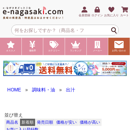
会員登録
ログイン
お気に入り
カート
オススメ
価格帯
カテゴリー
ランキング
メーカー
お問い合わせ
HOME
»
調味料・油
»
出汁
並び替え
商品名
新着順
発売日順
価格が安い
価格が高い
お気に入り登録数