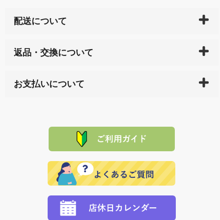
配送について
ご入金確認後（「クレジットカード」「PayPay」「楽
返品・交換について
天ペイ」の方はご注文受付後）、 長崎県下全域に点在
している生産メーカーへ、商品の手配を行います。 当
万一、ご注文商品と異なった商品が届いた場合、商品
サイト内で購入された商品の送料は、こちらの
全国送
お支払いについて
または配送途中の 事故などで不都合が生じている場合
料一覧表
をご確認ください。
は、メールにてご連絡下さい。早急に 商品を交換させ
当サイトは「前払い」の決済となります。お支払方法
て頂きます。（諸事情により交換できない場合は、商
に「銀行振込」 「郵便振込（ぱるる）」をご指定され
「産地直送」の商品を複数購入された場合は、それぞ
品代金を返金いたします。）
た場合、お客様からの ご入金を確認した後で、商品を
れの生産メーカーからお客様の元へ直送いたしますの
その際は誠に申し訳ありませんが、当協会までご注文
発送いたします。
で、 それぞれ個別に送料が必要になります。
と異なった商品等を着払いにてお送り頂きますようお
※「クレジットカード」「PayPay」「楽天ペイ」を指
願いいたします。
定された場合は、準備出来次第の便にてお送りいたし
ます。 （到着日指定をされている場合は、ご指定の日
程に合わせてお届けいたします。）