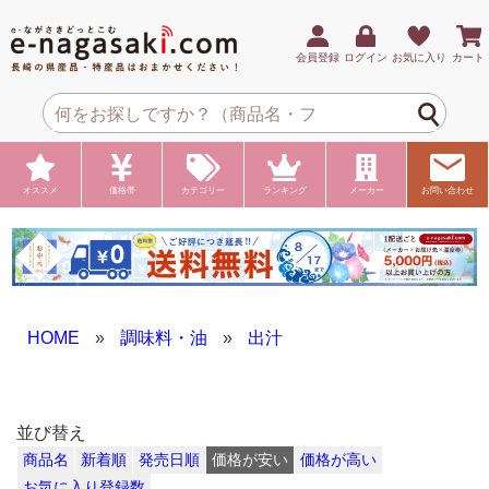
会員登録
ログイン
お気に入り
カート
オススメ
価格帯
カテゴリー
ランキング
メーカー
お問い合わせ
HOME
»
調味料・油
»
出汁
並び替え
商品名
新着順
発売日順
価格が安い
価格が高い
お気に入り登録数