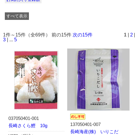
すべて表示
1件～15件（全69件） 前の15件
次の15件
1
|
2
3
| ...
5
037050401-001
137050401-007
長崎さくら鰹 10g
長崎海産(株) いりこだ