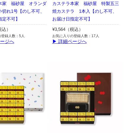
本家 福砂屋 オランダ
カステラ本家 福砂屋 特製五三
小切れ1号【のし不可、
焼カステラ 1本入【のし不可、
指定不可】
お届け日指定不可】
（税込）
¥3,564（税込）
の登録人数：5人
お気に入りの登録人数：17人
ページへ
▶ 詳細ページへ