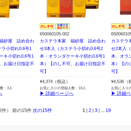
650060105-002
65006010
福砂屋 詰め合わ
カステラ本家 福砂屋 詰め合わ
カステラ
ラ小切れ0.6号1
せ3本入（カステラ小切れ0.6号2
せ2本入（
キ小切れ0.6号1
本・オランダケーキ小切れ0.6号1
本、オラ
、お届け日指定不
本）【のし不可、お届け日指定不
本）【の
可】
可】
¥4,374（税込）
¥4,536
数：3人
お気に入りの登録人数：10人
お気に入り
へ
▶ 詳細ページへ
▶ 詳細
2件） 前の15件
次の15件
1
|
2
|
3
| ...
19