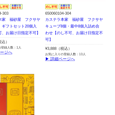
4-303
650060104-304
本家 福砂屋 フクサヤ
カステラ本家 福砂屋 フクサヤ
 ギフトセット20個入
キューブ8個・最中8個入詰め合
可、お届け日指定不可】
わせ【のし不可、お届け日指定不
可】
（税込）
の登録人数：1人
¥3,888（税込）
ページへ
お気に入りの登録人数：13人
▶ 詳細ページへ