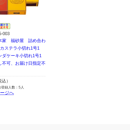
5-003
本家 福砂屋 詰め合わ
カステラ小切れ1号1
ンダケーキ小切れ1号1
し不可、お届け日指定不
（税込）
の登録人数：5人
ページへ