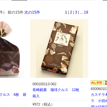
2件） 前の15件
次の15件
1
|
2
|
3
| ...
19
000100113-062
65006010
長崎銘菓 珈琲クルス 12枚
クルス 6枚 袋
カステラ
箱入
ラ 小切れ
¥972（税込）
届け日指