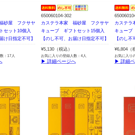
650060104-302
65006010
福砂屋 フクサヤ
カステラ本家 福砂屋 フクサヤ
カステラ
トセット10個入
キューブ ギフトセット15個入
キューブ
届け日指定不可】
【のし不可、お届け日指定不可】
【のし不
¥5,130（税込）
¥6,804
数：17人
お気に入りの登録人数：4人
お気に入り
へ
▶ 詳細ページへ
▶ 詳細