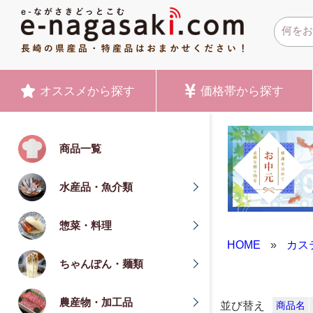
オススメ
から探す
価格帯
から探す
商品一覧
水産品・魚介類
惣菜・料理
HOME
»
カス
ちゃんぽん・麺類
農産物・加工品
並び替え
商品名