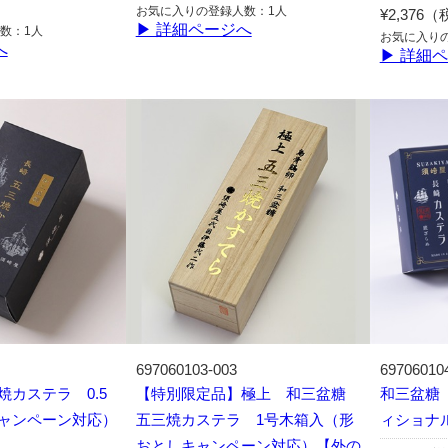
お気に入りの登録人数：1人
¥2,376
▶ 詳細ページへ
数：1人
お気に入り
へ
▶ 詳細
697060103-003
69706010
カステラ 0.5
【特別限定品】極上 和三盆糖
和三盆糖
ャンペーン対応）
五三焼カステラ 1号木箱入（形
ィショナ
おとしキャンペーン対応）【外の