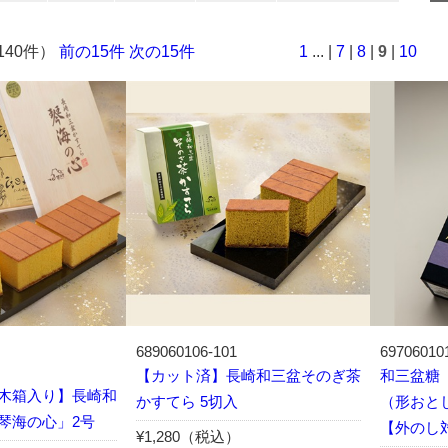
140件）
前の15件
次の15件
1
... |
7
|
8
|
9
|
10
689060106-101
69706010
【カット済】長崎和三盆そのぎ茶
和三盆糖
木箱入り】長崎和
かすてら 5切入
（形おと
琴海の心」2号
【外のし
¥1,280（税込）