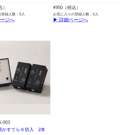
税込）
¥950（税込）
の登録人数：0人
お気に入りの登録人数：0人
ページへ
▶ 詳細ページへ
5-003
焼かすてら６切入 2本