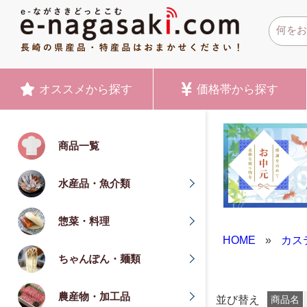
オススメ
から探す
価格帯
から探す
商品一覧
水産品・魚介類
惣菜・料理
HOME
»
カス
ちゃんぽん・麺類
農産物・加工品
並び替え
商品名