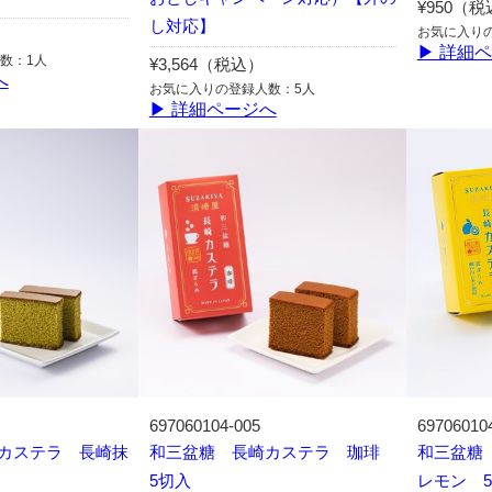
¥950（
し対応】
お気に入り
▶ 詳細
数：1人
¥3,564（税込）
へ
お気に入りの登録人数：5人
▶ 詳細ページへ
697060104-005
69706010
カステラ 長崎抹
和三盆糖 長崎カステラ 珈琲
和三盆糖
5切入
レモン 