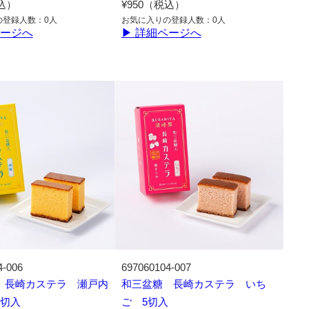
税込）
¥950（税込）
の登録人数：0人
お気に入りの登録人数：0人
ページへ
▶ 詳細ページへ
4-006
697060104-007
 長崎カステラ 瀬戸内
和三盆糖 長崎カステラ いち
5切入
ご 5切入