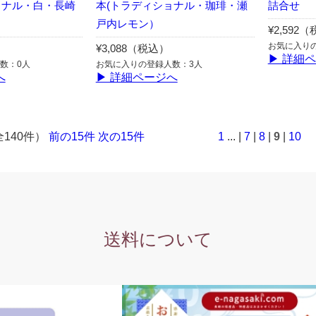
ョナル・白・長崎
本(トラディショナル・珈琲・瀬
詰合せ
戸内レモン）
¥2,592
お気に入り
¥3,088（税込）
▶ 詳細
数：0人
お気に入りの登録人数：3人
へ
▶ 詳細ページへ
全140件）
前の15件
次の15件
1
... |
7
|
8
|
9
|
10
送料について