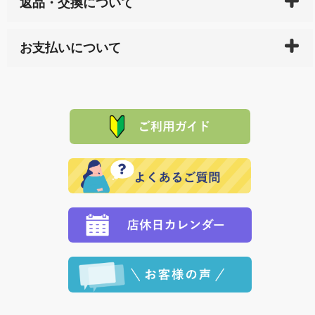
返品・交換について
天ペイ」の方はご注文受付後）、 長崎県下全域に点在
している生産メーカーへ、商品の手配を行います。 当
万一、ご注文商品と異なった商品が届いた場合、商品
サイト内で購入された商品の送料は、こちらの
全国送
お支払いについて
または配送途中の 事故などで不都合が生じている場合
料一覧表
をご確認ください。
は、メールにてご連絡下さい。早急に 商品を交換させ
当サイトは「前払い」の決済となります。お支払方法
て頂きます。（諸事情により交換できない場合は、商
に「銀行振込」 「郵便振込（ぱるる）」をご指定され
「産地直送」の商品を複数購入された場合は、それぞ
品代金を返金いたします。）
た場合、お客様からの ご入金を確認した後で、商品を
れの生産メーカーからお客様の元へ直送いたしますの
その際は誠に申し訳ありませんが、当協会までご注文
発送いたします。
で、 それぞれ個別に送料が必要になります。
と異なった商品等を着払いにてお送り頂きますようお
※「クレジットカード」「PayPay」「楽天ペイ」を指
願いいたします。
定された場合は、準備出来次第の便にてお送りいたし
ます。 （到着日指定をされている場合は、ご指定の日
程に合わせてお届けいたします。）