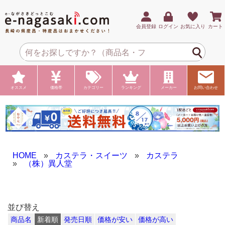
会員登録
ログイン
お気に入り
カート
オススメ
価格帯
カテゴリー
ランキング
メーカー
お問い合わせ
HOME
»
カステラ・スイーツ
»
カステラ
»
（株）異人堂
並び替え
商品名
新着順
発売日順
価格が安い
価格が高い