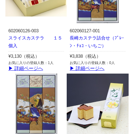
602060126-003
602060127-001
スライスカステラ １５
長崎カステラ詰合せ（ﾌﾟﾚｰ
個入
ﾝ・ﾁｮｺ・いちご）
¥3,130（税込）
¥3,838（税込）
お気に入りの登録人数：1人
お気に入りの登録人数：0人
▶ 詳細ページへ
▶ 詳細ページへ